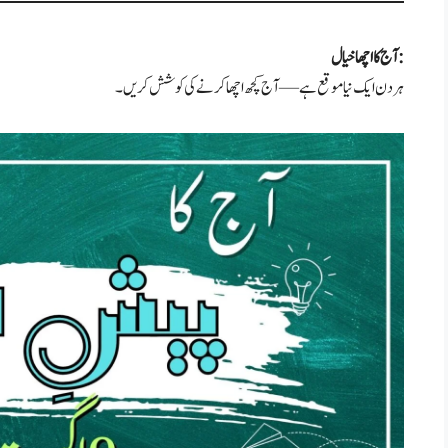
آج کا اچھا خیال:
ہر دن ایک نیا موقع ہے—آج کچھ اچھا کرنے کی کوشش کریں۔