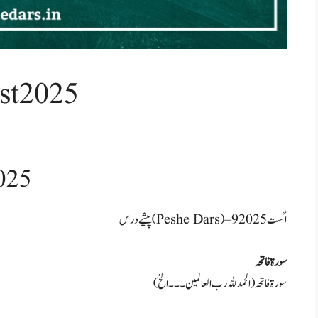
ust2025
025
پیشے درس (Peshe Dars) – 9 اگست 2025
سورۃ فاتحہ
سورۃ فاتحہ (الحمد للہ رب العالمین۔۔۔الخ)