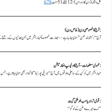
کل وقفہ (دن کا دورانیہ): 12 گھنٹے 51 منٹ
8
7
6
آج کا خصوصی دن (خاص دن):
آج “رکشا بندھن” منایا جا رہا ہے—بھارت خصوصاً مہاراشٹر میں بہن بھائیوں کے رشتے کے ا
عمومی معلومات – آج کا دلچسپ انفارمیشن:
مہاراشٹر میں کوکن کے ساحلی علاقوں میں آج “ناریلی پورنیما” کا تہوار بھی منایا جاتا ہے، جس 
قومی ترانہ یا حب الوطنی گیت:
“اے میرے وطن کے لوگو”