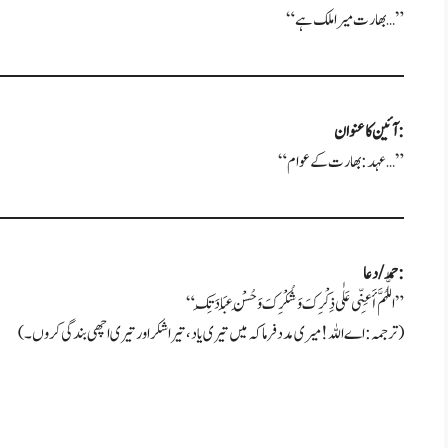
“بھارت میرا ملک ہے…”
آئین کا عنوان:
“عہد: بھارت کے عوام…”
حمد/دعا:
“اللّٰہُمَّ أَعِنِّی عَلٰی ذِکْرِکَ وَشُکْرِکَ وَحُسْنِ عِبَادَتِکَ”
(ترجمہ: اے اللہ! میری مدد فرما کہ میں تیری یاد، تیرا شکر اور تیری اچھی بندگی کروں۔)