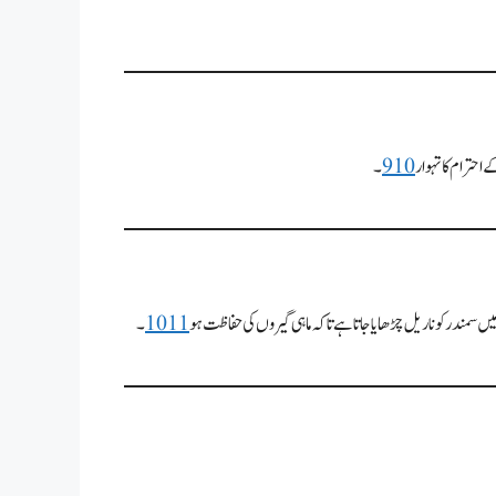
حترام کا تہوار
10
9
۔
میں سمندر کو ناریل چڑھایا جاتا ہے تاکہ ماہی گیروں کی حفاظت ہو
11
10
۔