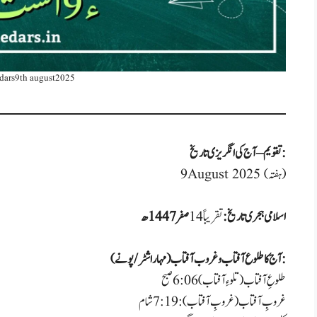
 dars9th august2025
تقویم – آج کی انگریزی تاریخ:
9 August 2025 (ہفتہ)
اسلامی ہجری تاریخ:
تقریباً14
صفر 1447ھ
آج کا طلوع آفتاب و غروب آفتاب (مہاراشٹر/پونے):
طلوعِ آفتاب (تلوءِ آفتاب)06: 6 صبح
غروبِ آفتاب (غروبِ آفتاب): 7:19 شام