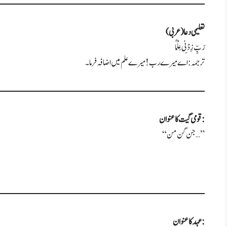
تعلیمی دعا (عربی)
رَبِّ زِدْنِی عِلْمًا
ترجمہ: اے میرے رب! میرے علم میں اضافہ فرما۔
قومی گیت کا عنوان:
“جن گن من…”
عہد کا عنوان: