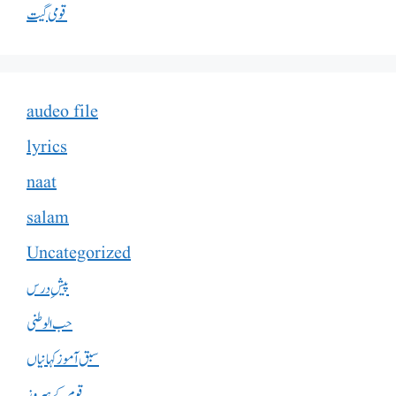
قومی گیت
audeo file
lyrics
naat
salam
Uncategorized
پیشِ درس
حب الوطنی
سبق آموز کہانیاں
قوم کے ہیروز