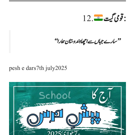
قومی گیت:
12.
“سارے جہاں سے اچھا ہندوستان ہمارا”
pesh e dars7th july2025