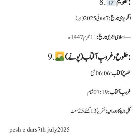
تقویم:
8.
انگریزی تاریخ:
11 محرم 1447 ھ —
اسلامی ہجری تاریخ:
طلوع و غروبِ آفتاب (پونے):
9.
طلوعِ آفتاب:
غروبِ آفتاب:
کل دن کا دورانیہ:
تقریباً 13 گھنٹے 25 منٹ
pesh e dars7th july2025