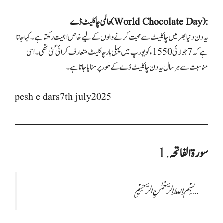
عالمی چاکلیٹ ڈے (World Chocolate Day):
یہ دن دنیا بھر میں چاکلیٹ سے محبت کرنے والوں کے لیے خاص اہمیت رکھتا ہے۔ کہا جاتا
ہے کہ 7 جولائی 1550ء کو یورپ میں پہلی بار چاکلیٹ متعارف کرائی گئی تھی۔ اسی
مناسبت سے ہر سال یہ دن چاکلیٹ ڈے کے طور پر منایا جاتا ہے۔
pesh e dars7th july2025
سورۃ الفاتحہ
1.
بِسْمِ اللّٰہِ الرَّحْمٰنِ الرَّحِیْمِ …