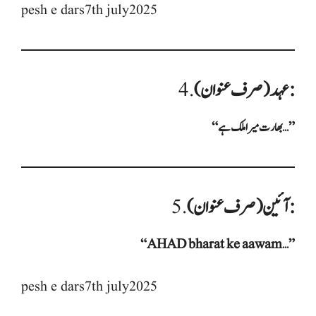
pesh e dars7th july2025
عہد (صرف عنوان):
4.
“بھارت میرا ملک ہے…”
آئین (صرف عنوان):
5.
“AHAD bharat ke aawam…”
pesh e dars7th july2025