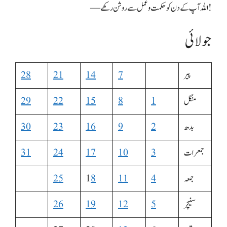
— اللہ آپ کے دن کو حکمت و عمل سے روشن رکھے!
جولائی
پیر
7
14
21
28
منگل
1
8
15
22
29
بدھ
2
9
16
23
30
جمعرات
3
10
17
24
31
جمعہ
4
11
8
1
25
سنیچر
5
12
19
26