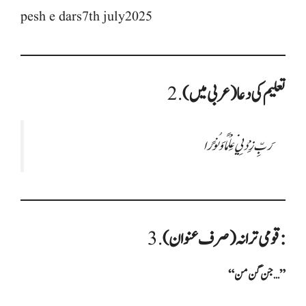
pesh e dars7th july2025
تعلیم کی دعا (عربی میں)
2.
رَبِّ زِدْنِي عِلْمًا وَ نُورًا
قومی ترانہ (صرف عنوان):
3.
“جن گن من…”