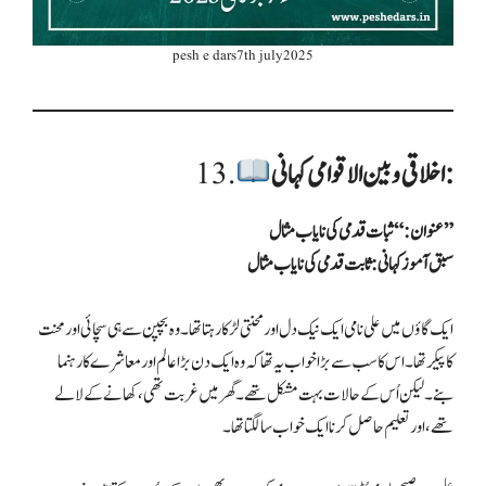
pesh e dars7th july2025
اخلاقی و بین الاقوامی کہانی:
13.
عنوان: “ثبات قدمی کی نایاب مثال”
سبق آموز کہانی: ثابت قدمی کی نایاب مثال
ایک گاؤں میں علی نامی ایک نیک دل اور محنتی لڑکا رہتا تھا۔ وہ بچپن سے ہی سچائی اور محنت
کا پیکر تھا۔ اس کا سب سے بڑا خواب یہ تھا کہ وہ ایک دن بڑا عالم اور معاشرے کا رہنما
بنے۔ لیکن اُس کے حالات بہت مشکل تھے۔ گھر میں غربت تھی، کھانے کے لالے
تھے، اور تعلیم حاصل کرنا ایک خواب سا لگتا تھا۔