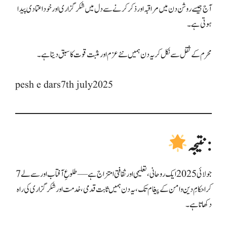
آج جیسے روشن دن میں مراقبہ اور ذکر کرنے سے دل میں شکرگزاری اور خوداعتمادی پیدا
ہوتی ہے۔
محرم کے ثقل سے نکل کر یہ دن ہمیں نئے عزم اور مثبت قوت کا سبق دیتا ہے۔
pesh e dars7th july2025
نتیجہ:
7 جولائی 2025 ایک روحانی، تعلیمی اور ثقافتی امتزاج ہے—طلوعِ آفتاب اور سے لے
کر احکامِ دین و امن کے پیغام تک، یہ دن ہمیں ثابت قدمی، خدمت اور شکرگزاری کی راہ
دکھاتا ہے۔