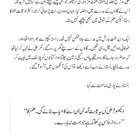
علی روز صبح جلدی اُٹھتا، محنت مزدوری کرتا اور جو بھی پیسے بچتے، اُن سے کتابیں خریدتا۔
اُس نے گاؤں کے مدرسے میں داخلہ لیا، جہاں وہ دن رات پڑھائی کرتا۔ اکثر اوقات بھوکا
رہتا، لیکن علم کے شوق میں کبھی پیچھے نہیں ہٹا۔
ایک دن سخت بارش میں مدرسے جانا ممکن نہیں تھا۔ راستہ کیچڑ سے بھرا ہوا تھا، اور
طوفانی ہوائیں چل رہی تھیں۔ گاؤں کے سب بچے گھر پر رہ گئے، مگر علی نے تہیہ کر لیا تھا
کہ وہ ضرور جائے گا۔ وہ ننگے پاؤں، گیلی زمین پر چلتا ہوا، کتابوں کو پلاسٹک میں لپیٹ کر
مدرسے پہنچا۔ اُستاد نے جب اُسے دیکھا، تو اُس کی آنکھوں میں آنسو آ گئے۔
اُستاد نے پوری جماعت سے کہا:
“دیکھو! علی کی یہ ثابت قدمی ہی اسے کامیاب بنائے گی۔ علم کا
دروازہ اُسی پر کھلتا ہے جو ہمت نہ ہارے۔”