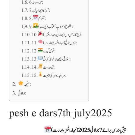
6. حمد – دعا:
7. آج کا اچھا خیال:
تقویم:
8.
طلوع و غروبِ آفتاب (پونے):
9.
آج کا خاص دن (بھارتی، مہاراشٹرا):
10.
جنرل نالج (مہاراشٹر/بھارت):
11.
قومی گیت:
12.
اخلاقی و بین الاقوامی کہانی:
13.
نئی حدیث:
14.
مراقبہ: دن کی اہمیت:
15.
نتیجہ:
جولائی
pesh e dars7th july2025
پیشِ دَرس برائے 7 جولائی 2025 (مہاراشٹر، بھارت)