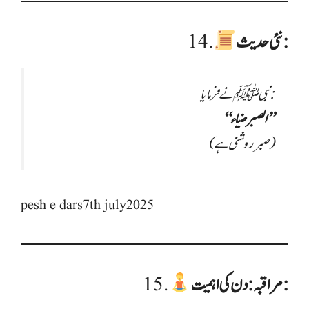
نئی حدیث:
14.
نبی ﷺ نے فرمایا:
“الصبر ضياء”
(صبر روشنی ہے)
pesh e dars7th july2025
مراقبہ: دن کی اہمیت:
15.