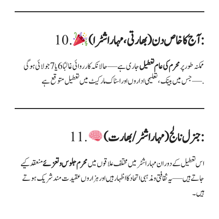
آج کا خاص دن (بھارتی، مہاراشٹرا):
10.
ممکنہ طور پر
محرم کی عام تعطیل
جاری ہے—حالانکہ کارروائی غالبًا 6 یا 7 جولائی ہوگی
—جس میں بینک، تعلیمی اداروں اور اسٹاک مارکیٹ میں تعطیل متوقع ہے .
جنرل نالج (مہاراشٹر/بھارت):
11.
اس تعطیل کے دوران مہاراشٹر میں مختلف علاقوں میں
محرم جلوس و تعزئے
منعقد کیے
جاتے ہیں—یہ ثقافتی و مذہبی اتحاد کا اظہار ہیں اور ہزاروں عقیدت مند شریک ہوتے
ہیں۔