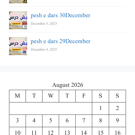
pesh e dars 30December
December 5, 2025
pesh e dars 29December
December 4, 2025
August 2026
M
T
W
T
F
S
S
1
2
3
4
5
6
7
8
9
10
11
12
13
14
15
16