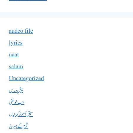
audeo file
lyrics
naat
salam
Uncategorized
پیشِ درس
حب الوطنی
سبق آموز کہانیاں
قوم کے ہیروز