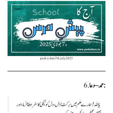
pesh e dars7th july2025
حمد – دعا:
6.
یا اللہ! ہمارے علم میں برکت ڈال، دل کو نیکی کا سفر عطا فرما، اور