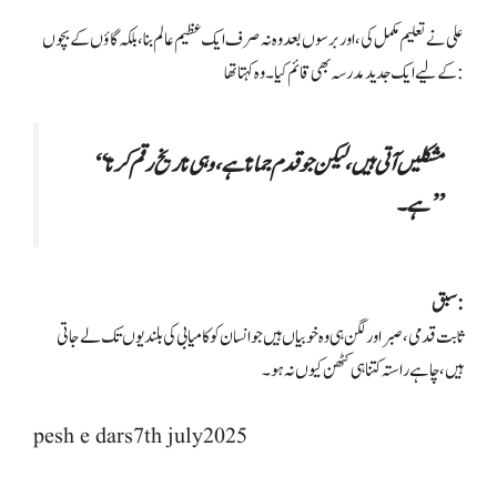
علی نے تعلیم مکمل کی، اور برسوں بعد وہ نہ صرف ایک عظیم عالم بنا، بلکہ گاؤں کے بچوں
کے لیے ایک جدید مدرسہ بھی قائم کیا۔ وہ کہتا تھا:
“مشکلیں آتی ہیں، لیکن جو قدم جماتا ہے، وہی تاریخ رقم کرتا
ہے۔”
سبق:
ثابت قدمی، صبر اور لگن ہی وہ خوبیاں ہیں جو انسان کو کامیابی کی بلندیوں تک لے جاتی
ہیں، چاہے راستہ کتنا ہی کٹھن کیوں نہ ہو۔
pesh e dars7th july2025