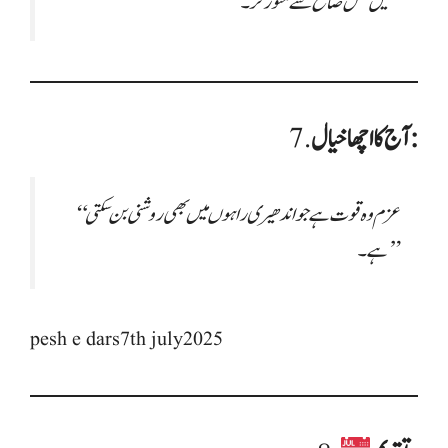
ہمیں عمل صالح سے منور کر۔
آج کا اچھا خیال:
7.
“عزم وہ قوت ہے جو اندھیری راہوں میں بھی روشنی بن سکتی
ہے۔”
pesh e dars7th july2025