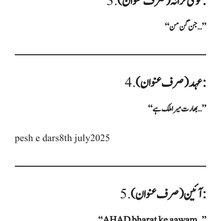
قومی ترانہ (صرف عنوان):
3.
“جن گن من…”
عہد (صرف عنوان):
4.
“بھارت میرا ملک ہے…”
pesh e dars8th july2025
آئین (صرف عنوان):
5.
“AHAD bharat ke aawam…”