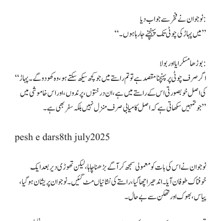
نوجوان نے فخر سے جواب دیا:
“میں پہاڑ کی چوٹی تک پہنچنے جا رہا ہوں۔”
بوڑھا مسکرایا اور بولا:
“اگر صرف چوٹی پر پہنچنا مقصد ہے تو تم راستے میں جو کچھ سیکھ سکتے ہو، وہ کھو دو گے۔ پہاڑ
کی اصل خوبصورتی اس کے راستے میں ہے، ان درختوں، پرندوں، اور اس خاموشی میں
جو تمہیں سکھاتی ہے کہ اصل کامیابی صرف منزل نہیں بلکہ سفر بھی ہے۔”
pesh e dars8th july2025
نوجوان نے اس کی بات کو معمولی سمجھ کر آگے بڑھنا چاہا، لیکن تھوڑی دیر بعد ایک
خوفناک طوفان آیا۔ اندھیرا چھا گیا، راستے کی نشانیاں مٹ گئیں۔ نوجوان پریشان ہو گیا،
پیاس، بھوک اور تھکن سے بے حال۔