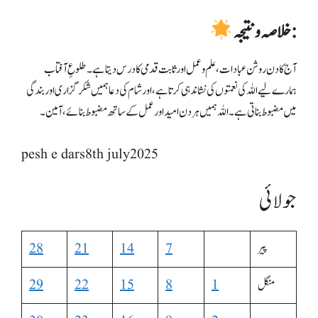
خلاصہ و نتیجہ:
آج کا دن روشن عبادات، علم و عمل اور ثابت قدمی کا درس دیتا ہے۔ طلوعِ آفتاب
ہمارے لیے اللہ کی نعمتوں کی نشاندہی کرتا ہے، اور شام کی دعا ہمیں شکرگزاری اور بندگی
میں مضبوط بناتی ہے۔ اللہ ہمیں ہر دن امید اور عمل کے ساتھ مضبوط بنائے، آمین۔
pesh e dars8th july2025
جولائی
پیر
7
14
21
28
منگل
1
8
15
22
29