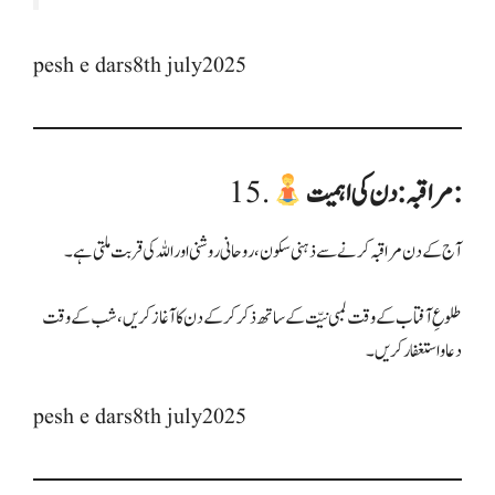
pesh e dars8th july2025
مراقبہ: دن کی اہمیت:
15.
آج کے دن مراقبہ کرنے سے ذہنی سکون، روحانی روشنی اور اللہ کی قربت ملتی ہے۔
طلوعِ آفتاب کے وقت لمبی نیّت کے ساتھ ذکر کر کے دن کا آغاز کریں، شب کے وقت
دعا و استغفار کریں۔
pesh e dars8th july2025