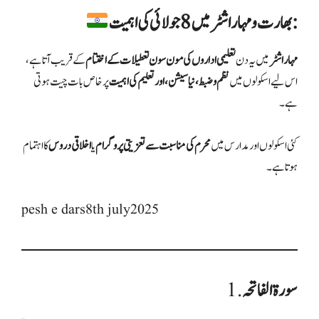
بھارت و مہاراشٹر میں 8 جولائی کی اہمیت:
مہاراشٹر
میں یہ دن
تعلیمی اداروں کی مون سون تعطیلات کے اختتام
کے قریب آتا ہے،
اس لیے اسکولوں میں
نظم و ضبط، نیا سیشن، اور تعلیم کی اہمیت
پر خاص بات چیت ہوتی
ہے۔
کئی اسکولوں اور مدارس میں
محرم کی مناسبت سے تعزیتی پروگرام
یا
اخلاقی دروس
کا اہتمام
ہوتا ہے۔
pesh e dars8th july2025
سورۃ الفاتحہ
1.