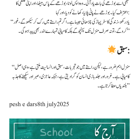
تبھی اسے بوڑھے کی بات یاد آئی۔ وہ واپس لوٹا، بوڑھے کے پاس بیٹھا، اور اپنی غلطی کا
اعتراف کیا۔ بوڑھے نے پانی پلایا، کھانے کو دیا، اور کہا:
“یاد رکھو، زندگی کا سفر پہاڑ کی چڑھائی جیسا ہے۔ اگر تم راستے میں رک کر سیکھو گے، غور
کرو گے، تو نہ صرف منزل تک پہنچو گے بلکہ کامیابی تمہارے اندر بھی پیدا ہو گی۔”
سبق:
“منزل اہم ضرور ہے، لیکن راستے میں جو تجربات، سبق اور انسانیت ملتی ہے، وہی اصل
کامیابی ہے۔ غرور اور جلدبازی انسان کو گرا دیتی ہے، جبکہ عاجزی، صبر اور سیکھنے کا جذبہ
بلندیاں عطا کرتا ہے۔”
pesh e dars8th july2025