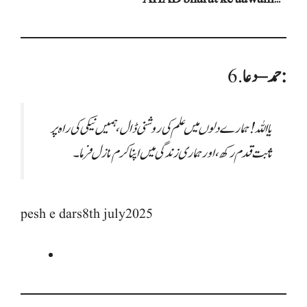
حمد–دعا:
6.
یا اللہ! ہمارے دلوں میں علم کی روشنی ڈال، ہمیں نیکی کی راہ پر
ثابت قدم رکھ، اور ہماری زندگی میں اپنا کرم نازل فرما۔
pesh e dars8th july2025