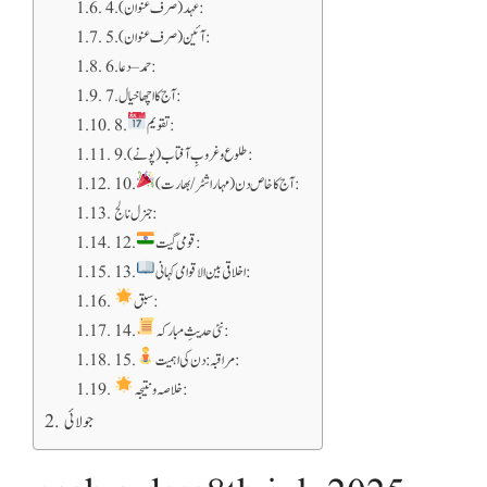
4. عہد (صرف عنوان):
5. آئین (صرف عنوان):
6. حمد–دعا:
7. آج کا اچھا خیال:
تقویم:
8.
9. طلوع و غروبِ آفتاب (پونے):
آج کا خاص دن (مہاراشٹر/بھارت):
10.
جنرل نالج :
قومی گیت:
12.
اخلاقی بین الاقوامی کہانی:
13.
سبق:
نئی حدیثِ مبارکہ:
14.
مراقبہ: دن کی اہمیت:
15.
خلاصہ و نتیجہ:
جولائی