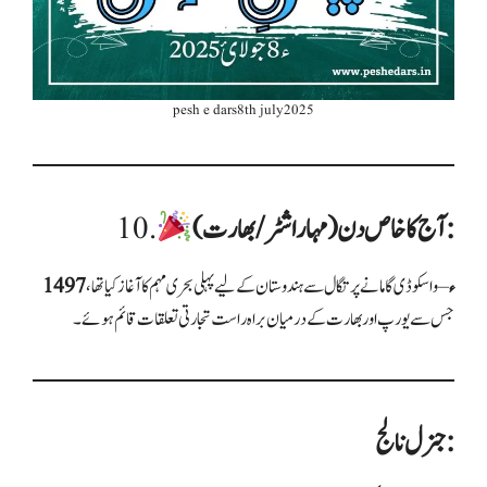
pesh e dars8th july2025
آج کا خاص دن (مہاراشٹر/بھارت):
10.
1497ء
– واسکو ڈی گاما نے پرتگال سے ہندوستان کے لیے پہلی بحری مہم کا آغاز کیا تھا،
جس سے یورپ اور بھارت کے درمیان براہ راست تجارتی تعلقات قائم ہوئے۔
جنرل نالج :