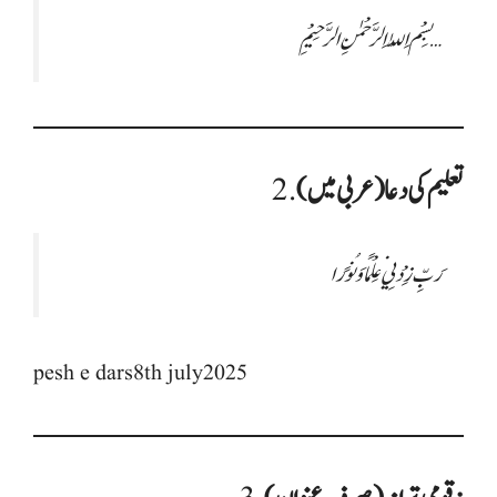
بِسْمِ اللّٰہِ الرَّحْمٰنِ الرَّحِیْمِ …
تعلیم کی دعا (عربی میں)
2.
رَبِّ زِدْنِي عِلْمًا وَ نُورًا
pesh e dars8th july2025