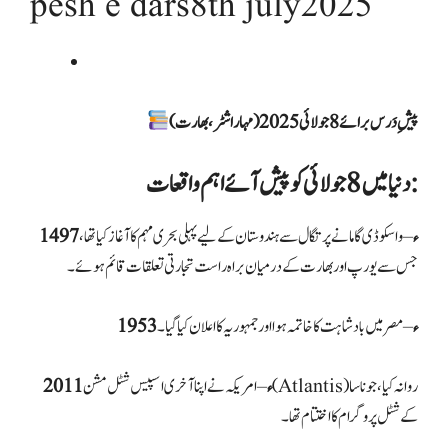
pesh e dars8th july2025
پیشِ دَرس برائے 8 جولائی 2025 (مہاراشٹر، بھارت)
دنیا میں 8 جولائی کو پیش آئے اہم واقعات:
1497ء
– واسکو ڈی گاما نے پرتگال سے ہندوستان کے لیے پہلی بحری مہم کا آغاز کیا تھا،
جس سے یورپ اور بھارت کے درمیان براہ راست تجارتی تعلقات قائم ہوئے۔
1953ء
– مصر میں بادشاہت کا خاتمہ ہوا اور جمہوریہ کا اعلان کیا گیا۔
2011ء
– امریکہ نے اپنا آخری اسپیس شٹل مشن (Atlantis) روانہ کیا، جو ناسا
کے شٹل پروگرام کا اختتام تھا۔