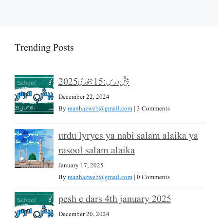
Trending Posts
پیش درس: 15 جنوری 2025
December 22, 2024
By
manhazweb@gmail.com
|
3 Comments
urdu lyrycs ya nabi salam alaika ya
rasool salam alaika
January 17, 2025
By
manhazweb@gmail.com
|
0 Comments
pesh e dars 4th january 2025
December 20, 2024