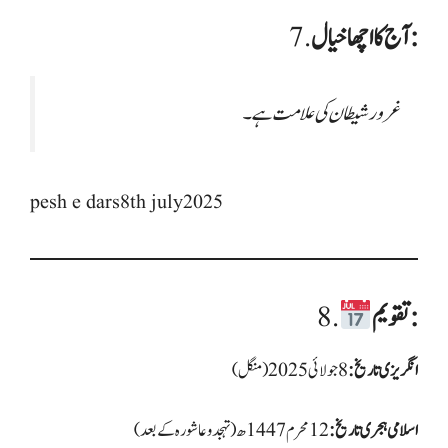
آج کا اچھا خیال:
7.
غرور شیطان کی علامت ہے۔
pesh e dars8th july2025
تقویم:
8.
انگریزی تاریخ:
اسلامی ہجری تاریخ: