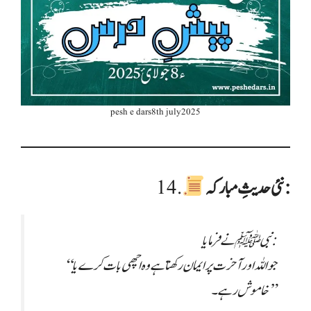
pesh e dars8th july2025
نئی حدیثِ مبارکہ:
14.
نبی ﷺ نے فرمایا:
“جو اللہ اور آخرت پر ایمان رکھتا ہے وہ اچھی بات کرے یا
خاموش رہے۔”