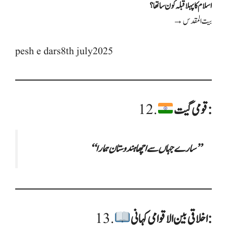
اسلام کا پہلا قبلہ کون سا تھا؟
→ بیت المقدس
pesh e dars8th july2025
قومی گیت:
12.
“سارے جہاں سے اچھا ہندوستان ہمارا”
اخلاقی بین الاقوامی کہانی:
13.