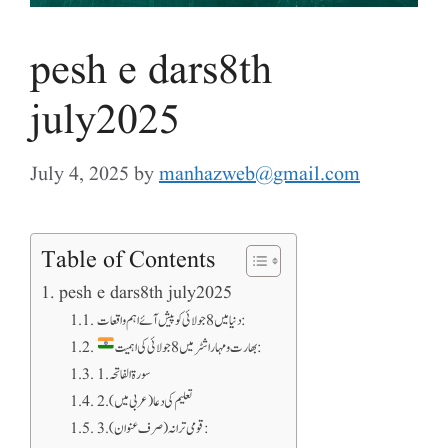
pesh e dars8th
july2025
July 4, 2025
by
manhazweb@gmail.com
Table of Contents
pesh e dars8th july2025
دنیا میں 8 جولائی کو پیش آئے اہم واقعات:
بھارت و مہاراشٹر میں 8 جولائی کی اہمیت:
1. سورۃ الفاتحہ
2. تعلیم کی دعا (عربی میں)
3. قومی ترانہ (صرف عنوان):