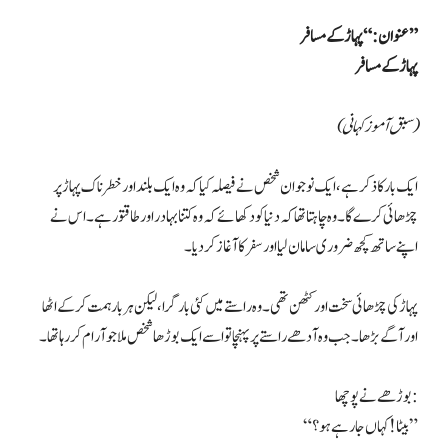
عنوان: “پہاڑ کے مسافر”
پہاڑ کے مسافر
(سبق آموز کہانی)
ایک بار کا ذکر ہے، ایک نوجوان شخص نے فیصلہ کیا کہ وہ ایک بلند اور خطرناک پہاڑ پر
چڑھائی کرے گا۔ وہ چاہتا تھا کہ دنیا کو دکھائے کہ وہ کتنا بہادر اور طاقتور ہے۔ اس نے
اپنے ساتھ کچھ ضروری سامان لیا اور سفر کا آغاز کر دیا۔
پہاڑ کی چڑھائی سخت اور کٹھن تھی۔ وہ راستے میں کئی بار گرا، لیکن ہر بار ہمت کر کے اٹھا
اور آگے بڑھا۔ جب وہ آدھے راستے پر پہنچا تو اسے ایک بوڑھا شخص ملا جو آرام کر رہا تھا۔
بوڑھے نے پوچھا:
“بیٹا! کہاں جا رہے ہو؟”