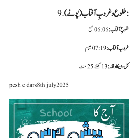
طلوع و غروبِ آفتاب (پونے):
9.
طلوعِ آفتاب:
غروبِ آفتاب:
کل دن کا وقفہ:
pesh e dars8th july2025