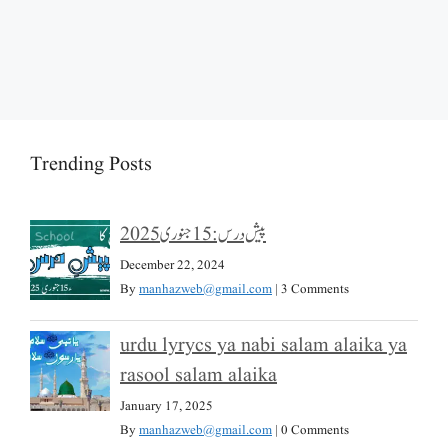
Trending Posts
پیش درس: 15 جنوری 2025
December 22, 2024
By
manhazweb@gmail.com
|
3 Comments
urdu lyrycs ya nabi salam alaika ya
rasool salam alaika
January 17, 2025
By
manhazweb@gmail.com
|
0 Comments