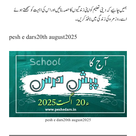
ہمیں چاہیے کہ دینی تعلیم کو اپنی زندگیوں کا حصہ بنائیں اور اس کی اہمیت کو سمجھتے ہوئے
اسے روزمرہ کی زندگی میں نافذ کریں۔
pesh e dars20th august2025
pesh e dars20th august2025