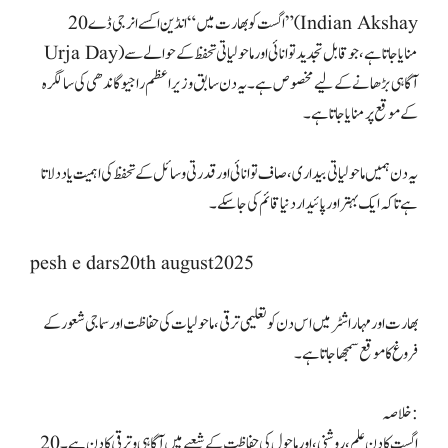
20 اگست کو بھارت میں “انڈین اکسے انرجی ڈے” (Indian Akshay
Urja Day) منایا جاتا ہے، جو قابل تجدید توانائی اور ماحولیاتی تحفظ کے حوالے سے
آگاہی بڑھانے کے لیے مخصوص ہے۔ یہ دن سابق وزیر اعظم راجیو گاندھی کی سالگرہ
کے موقع پر منایا جاتا ہے۔
یہ دن ہمیں ماحولیاتی بیداری، صاف توانائی اور قدرتی وسائل کے تحفظ کی اہمیت یاد دلاتا
ہے تاکہ ایک بہتر اور پائیدار دنیا قائم کی جا سکے۔
pesh e dars20th august2025
بھارت اور مہاراشٹر میں اس دن کو تعلیمی ترقی، ماحولیات کی حفاظت اور سماجی شعور کے
فروغ کا موقع سمجھا جاتا ہے۔
خلاصہ:
20 اگست کا دن علم، روشنی، اور ماحول کی حفاظت کے شعبے میں آگاہی و ترقی کا دن ہے۔