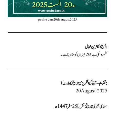
pesh e dars20th august2025
آج کا بہترین خیال:
علم روشنی ہے جو اندھیروں کو مٹا دیتا ہے۔
تقویم – آج کی انگریزی تاریخ (بھارت):
20 August 2025
اسلامی ہجری تاریخ:
تقریباً25
صفر 1447ھ