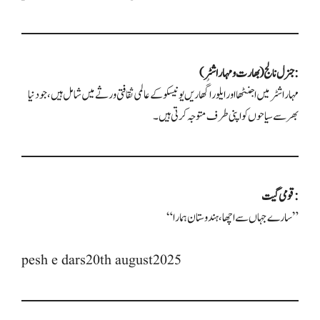
جنرل نالج (بھارت و مہاراشٹر):
مہاراشٹر میں اجنٹھا اور ایلورا گُھاریں یونیسکو کے عالمی ثقافتی ورثے میں شامل ہیں، جو دنیا
بھر سے سیاحوں کو اپنی طرف متوجہ کرتی ہیں۔
قومی گیت:
“سارے جہاں سے اچھا، ہندوستان ہمارا”
pesh e dars20th august2025