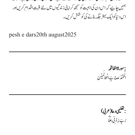
ہمیں چاہیے کہ اس دن کی اہمیت کو سمجھ کر اپنی زندگیوں میں نئے مثبت اقدام کریں اور
اس دنیا کو ایک بہتر جگہ بنانے کی کوشش کریں۔
pesh e dars20th august2025
سورۃ الفاتحہ:
الْحَمْدُ لِلّٰہِ رَبِّ الْعَالَمِیْنَ
تعلیمی دعا (عربی):
رَبِّ زِدْنِی عِلْمًا