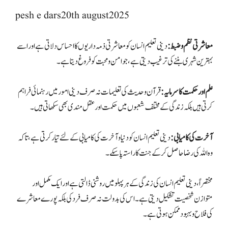
pesh e dars20th august2025
معاشرتی نظم و ضبط:
دینی تعلیم انسان کو معاشرتی ذمہ داریوں کا احساس دلاتی ہے اور اسے
بہترین شہری بننے کی ترغیب دیتی ہے، جو امن و محبت کو فروغ دیتا ہے۔
علم اور حکمت کا سرمایہ:
قرآن و حدیث کی تعلیمات نہ صرف دینی امور میں رہنمائی فراہم
کرتی ہیں بلکہ زندگی کے مختلف شعبوں میں حکمت اور عقل مندی بھی سکھاتی ہیں۔
آخرت کی کامیابی:
دینی تعلیم انسان کو دنیا و آخرت کی کامیابی کے لئے تیار کرتی ہے، تاکہ
وہ اللہ کی رضا حاصل کر کے جنت کا راستہ پاسکے۔
مختصراً، دینی تعلیم انسان کی زندگی کے ہر پہلو میں روشنی ڈالتی ہے اور ایک مکمل اور
متوازن شخصیت تشکیل دیتی ہے۔ اس کی بدولت نہ صرف فرد کی بلکہ پورے معاشرے
کی فلاح و بہبود ممکن ہوتی ہے۔