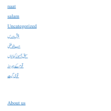
naat
salam
Uncategorized
پیشِ درس
حب الوطنی
سبق آموز کہانیاں
قوم کے ہیروز
قومی گیت
About us