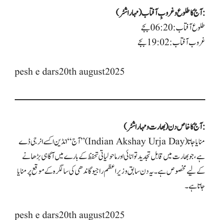
آج کا طلوع و غروبِ آفتاب (مہاراشٹر):
طلوع آفتاب: 06:20 بجے
غروب آفتاب: 19:02 بجے
pesh e dars20th august2025
آج کا خاص دن (بھارت و مہاراشٹر):
آج “انڈین اکسے انرجی ڈے” (Indian Akshay Urja Day) منایا جاتا
ہے، جو بھارت میں قابل تجدید توانائی اور ماحولیاتی تحفظ کے بارے میں آگاہی بڑھانے
کے لیے مخصوص ہے۔ یہ دن سابق وزیر اعظم راجیو گاندھی کی سالگرہ کے موقع پر منایا
جاتا ہے۔
pesh e dars20th august2025