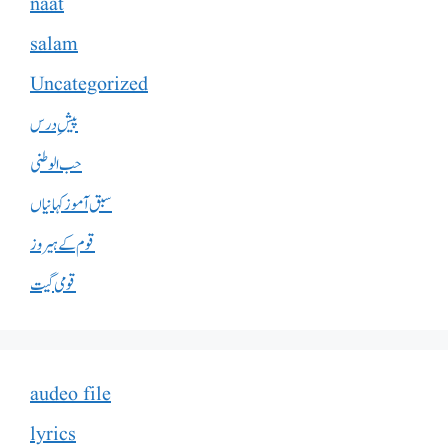
naat
salam
Uncategorized
پیشِ درس
حب الوطنی
سبق آموز کہانیاں
قوم کے ہیروز
قومی گیت
audeo file
lyrics