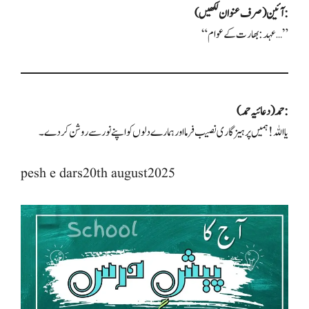
آئین (صرف عنوان لکھیں):
“عہد: بھارت کے عوام…”
حمد (دعائیہ حمد):
یا اللہ! ہمیں پرہیزگاری نصیب فرما اور ہمارے دلوں کو اپنے نور سے روشن کر دے۔
pesh e dars20th august2025