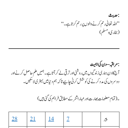
حدیث:
“اللہ تعالیٰ رحم کرنے والوں پر رحم کرتا ہے۔”
(بخاری و مسلم)
مراقبہ – دن کی اہمیت:
آج کا دن ہماری زندگیوں میں روشنی اور ترقی لے کر آتا ہے۔ ہمیں علم حاصل کرنے اور
دوسروں کی مدد کرنے کی کوشش کرنی چاہیے تاکہ ہم دنیا میں بہتری لا سکیں۔
(تمام معلومات بھارت اور مہاراشٹر کے مطابق فراہم کی گئی ہیں)۔
پیر
7
14
21
28