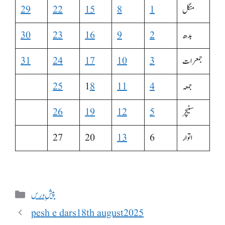
منگل
1
8
15
22
29
بدھ
2
9
16
23
30
جمعرات
3
10
17
24
31
جمعہ
4
11
8
1
25
سنیچر
5
12
19
26
اتوار
6
13
20
27
Categories
پیشِ درس
pesh e dars18th august2025