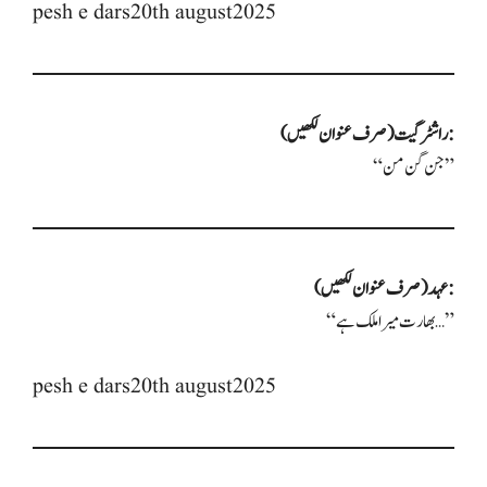
pesh e dars20th august2025
راشٹر گیت (صرف عنوان لکھیں):
“جن گن من”
عہد (صرف عنوان لکھیں):
“بھارت میرا ملک ہے…”
pesh e dars20th august2025