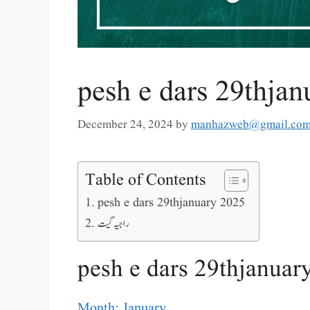
pesh e dars 29thja
December 24, 2024
by
manhazweb@gmail.co
Table of Contents
pesh e dars 29thjanuary 2025
راجیہ گیت
pesh e dars 29thjanuar
Month: January