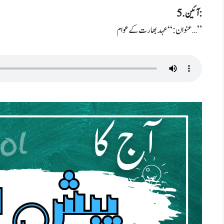
5. آئین:
عنوان: “عہد بھارت کے عوام…”