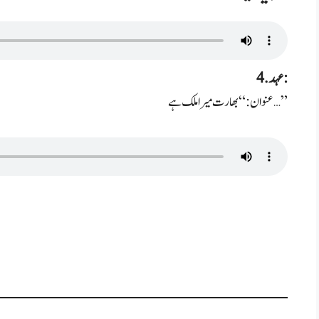
4. عہد:
عنوان: “بھارت میرا ملک ہے…”