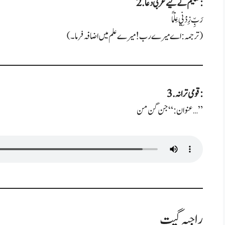
2. تعلیم کے لیے عربی دعا:
رَبِّ زِدْنِي عِلْمًا
(ترجمہ: اے میرے رب! میرے علم میں اضافہ فرما۔)
3. قومی ترانہ:
عنوان: “جن گن من…”
راجیہ گیت