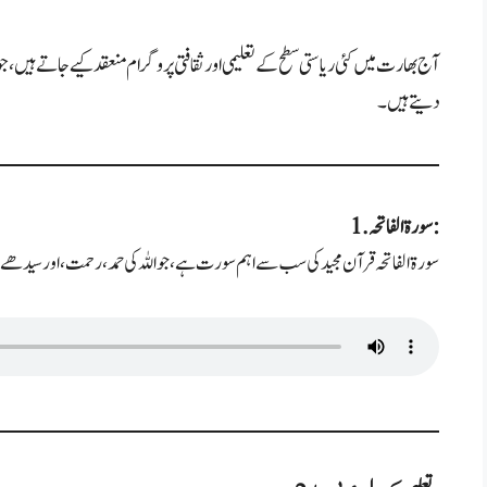
آج بھارت میں کئی ریاستی سطح کے تعلیمی اور ثقافتی پروگرام منعقد کیے جاتے ہیں،
دیتے ہیں۔
1. سورۃ الفاتحہ:
سورۃ الفاتحہ قرآن مجید کی سب سے اہم سورت ہے، جو اللہ کی حمد، رحمت، اور سیدھے 