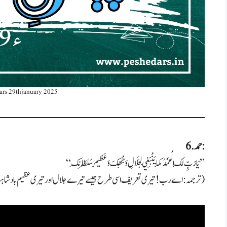
ars 29thjanuary 2025
6. حمد:
“یَا رَبِّ لَكَ الْحَمْدُ كَمَا يَنْبَغِي لِجَلَالِ وَجْهِكَ وَعَظِيمِ سُلْطَانِكَ”
(ترجمہ: اے رب! تیری تعریف اسی طرح جیسے تیرے جلال اور تیری عظیم بادشاہت کے شایان شان ہے۔)