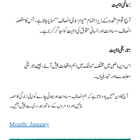
عالمی اہمیت:
آج اقوامِ متحدہ کے زیرِ اہتمام “یومِ سماجی انصاف” منایا جاتا ہے، جس کا مقصد
انصاف، مساوات اور انسانی حقوق کی اہمیت کو اجاگر کرنا ہے۔
تاریخی اہمیت:
اس دن ماضی میں مختلف ممالک میں اہم واقعات پیش آئے، جیسے تاریخی
معاہدے اور تبدیلیاں۔
آج کا دن ہمیں یاد دلاتا ہے کہ ہم انصاف، مساوات اور بھائی چارے کو اپنی زندگی کا حصہ
بنائیں اور دوسروں کے ساتھ ہمدردی سے پیش آئیں۔
Month: January