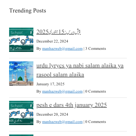
Trending Posts
پیش درس: 15 جنوری 2025
December 22, 2024
By
manhazweb@gmail.com
|
3 Comments
urdu lyrycs ya nabi salam alaika ya
rasool salam alaika
January 17, 2025
By
manhazweb@gmail.com
|
0 Comments
pesh e dars 4th january 2025
December 20, 2024
By
manhazweb@gmail.com
|
0 Comments