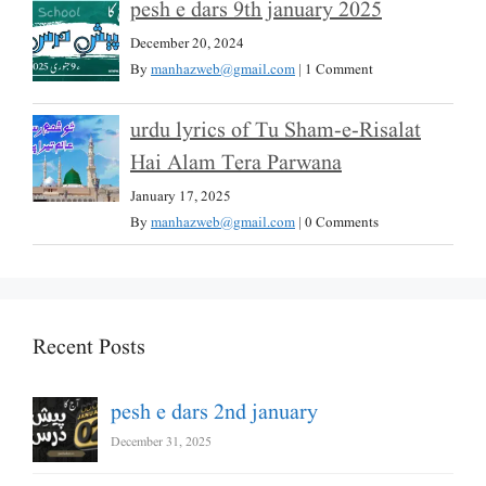
pesh e dars 9th january 2025
December 20, 2024
By
manhazweb@gmail.com
|
1 Comment
urdu lyrics of Tu Sham-e-Risalat
Hai Alam Tera Parwana
January 17, 2025
By
manhazweb@gmail.com
|
0 Comments
Recent Posts
pesh e dars 2nd january
December 31, 2025