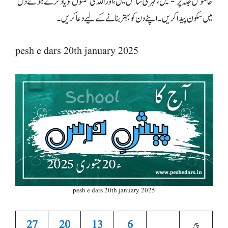
خاموش جگہ پر بیٹھیں، گہری سانس لیں، اور اللہ کی نعمتوں کو یاد کرتے ہوئے دل
میں سکون پیدا کریں۔ اپنے دن کو بہتر بنانے کے لیے دعا کریں۔
pesh e dars 20th january 2025
pesh e dars 20th january 2025
پیر
6
13
20
27