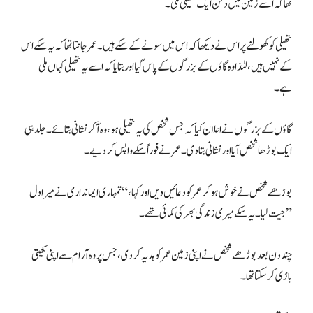
تھا کہ اسے زمین میں دفن ایک تھیلی ملی۔
تھیلی کو کھولنے پر اس نے دیکھا کہ اس میں سونے کے سکے ہیں۔ عمر جانتا تھا کہ یہ سکے اس
کے نہیں ہیں، لہٰذا وہ گاؤں کے بزرگوں کے پاس گیا اور بتایا کہ اسے یہ تھیلی کہاں ملی
ہے۔
گاؤں کے بزرگوں نے اعلان کیا کہ جس شخص کی یہ تھیلی ہو، وہ آکر نشانی بتائے۔ جلد ہی
ایک بوڑھا شخص آیا اور نشانی بتا دی۔ عمر نے فوراً سکے واپس کر دیے۔
بوڑھے شخص نے خوش ہو کر عمر کو دعائیں دیں اور کہا، “تمہاری ایمانداری نے میرا دل
جیت لیا۔ یہ سکے میری زندگی بھر کی کمائی تھے۔”
چند دن بعد بوڑھے شخص نے اپنی زمین عمر کو ہدیہ کر دی، جس پر وہ آرام سے اپنی کھیتی
باڑی کر سکتا تھا۔