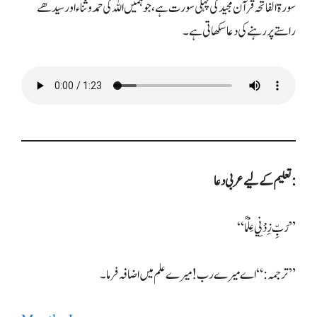
سورۃ الفاتحہ قرآن مجید کی پہلی سورت ہے، جو ہمیں اللہ کی حمد و ثناء اور سیدھے
راستے پر رہنے کی دعا سکھاتی ہے۔
تعلیم کے لیے عربی دعا:
“رَبِّ زِدْنِي عِلْمًا”
ترجمہ: “اے میرے رب! میرے علم میں اضافہ فرما۔”