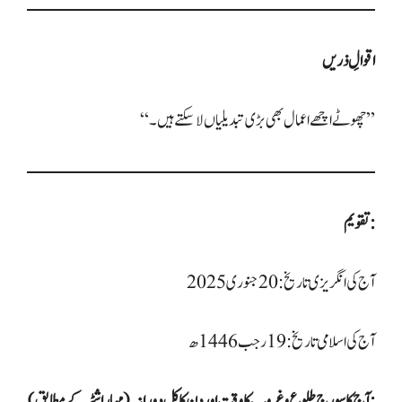
اقوالِ ذریں
“چھوٹے اچھے اعمال بھی بڑی تبدیلیاں لا سکتے ہیں۔”
تقویم:
آج کی انگریزی تاریخ: 20 جنوری 2025
آج کی اسلامی تاریخ: 19 رجب 1446ھ
آج کا سورج طلوع و غروب کا وقت اور دن کا کل دورانیہ (مہاراشٹر کے مطابق):