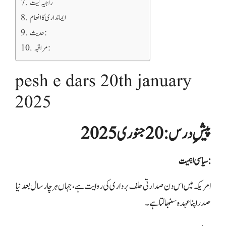
راجیہ گیت
ایمانداری کا انعام
حدیث:
مراقبہ:
pesh e dars 20th january
2025
پیشِ درس: 20 جنوری 2025
سیاسی اہمیت:
امریکہ میں اس دن صدارتی حلف برداری کی روایت ہے، جہاں ہر چار سال بعد نیا
صدر اپنا عہدہ سنبھالتا ہے۔