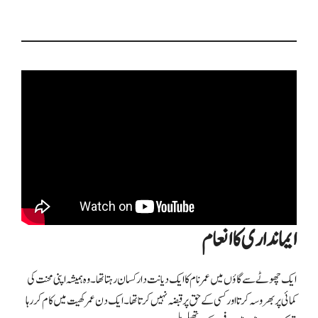
“
ایمانداری کا انعام
ایک چھوٹے سے گاؤں میں عمر نام کا ایک دیانت دار کسان رہتا تھا۔ وہ ہمیشہ اپنی محنت کی
کمائی پر بھروسہ کرتا اور کسی کے حق پر قبضہ نہیں کرتا تھا۔ ایک دن عمر کھیت میں کام کر رہا