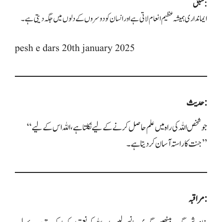
سبق:
ایمانداری ہمیشہ عظیم انعام لاتی ہے اور انسان کو دوسروں کے دلوں میں جگہ دیتی ہے۔
pesh e dars 20th january 2025
حدیث:
“جو شخص اللہ کی راہ میں علم حاصل کرنے کے لیے نکلتا ہے، اللہ اس کے لیے
جنت کا راستہ آسان کر دیتا ہے۔”
مراقبہ: