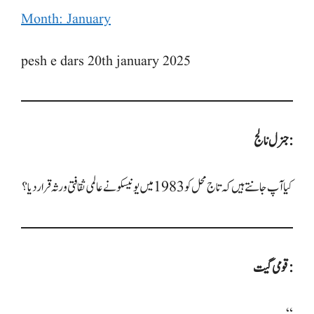
Month: January
pesh e dars 20th january 2025
جنرل نالج:
کیا آپ جانتے ہیں کہ تاج محل کو 1983 میں یونیسکو نے عالمی ثقافتی ورثہ قرار دیا؟
قومی گیت: