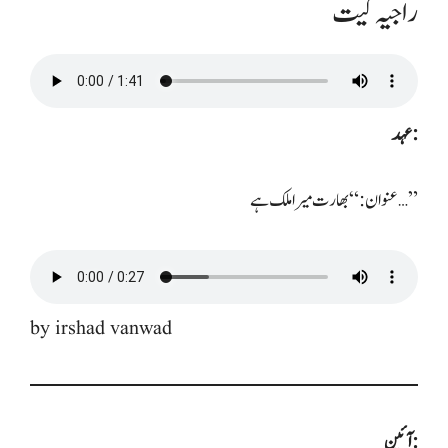
راجیہ گیت
عہد:
عنوان: “بھارت میرا ملک ہے…”
by irshad vanwad
آئین: