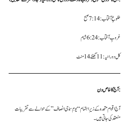
طلوعِ آفتاب: 7:14 صبح
غروبِ آفتاب: 6:24 شام
کل دورانیہ: 11 گھنٹے 14 منٹ
آج کا خاص دن:
آج اقوام متحدہ کے زیرِ اہتمام “یومِ سماجی انصاف” کے حوالے سے تقریبات
منعقد کی جاتی ہیں۔