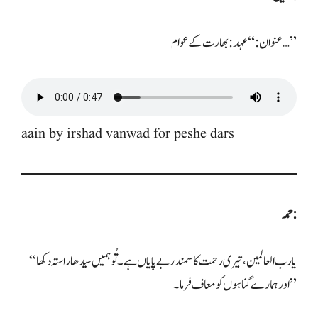
عنوان: “عہد: بھارت کے عوام…”
aain by irshad vanwad for peshe dars
حمد:
“یا رب العالمین، تیری رحمت کا سمندر بے پایاں ہے۔ تُو ہمیں سیدھا راستہ دکھا
اور ہمارے گناہوں کو معاف فرما۔”