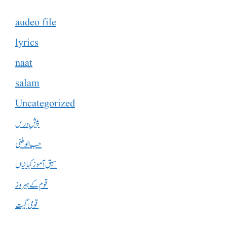
audeo file
lyrics
naat
salam
Uncategorized
پیشِ درس
حب الوطنی
سبق آموز کہانیاں
قوم کے ہیروز
قومی گیت