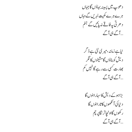
دھوپ میں پسینہ بہاؤں گا جہاں
ہرے ہرے کھیت لہریں گے وہاں
دھرتی پہ فاقے نہ پائیں گے جنم
آگے ہی آگے…
نیا ہے زمانہ، میری نئی ہے ڈگر
دیش کو بناؤں گا مشینوں کا نگر
بھارت کسی سے رہے گا نہیں کم
آگے ہی آگے…
بڑا ہو کے دیش کا سہارا بنوں گا
دنیا کی آنکھوں کا تارا بنوں گا
رکھوں گا اونچا ترنگا پرچم
آگے ہی آگے…