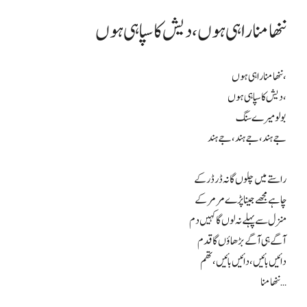
ننھا منا راہی ہوں، دیش کا سپاہی ہوں
ننھا منا راہی ہوں،
دیش کا سپاہی ہوں،
بولو میرے سنگ
جے ہند، جے ہند، جے ہند
راستے میں چلوں گا نہ ڈر ڈر کے
چاہے مجھے جینا پڑے مر مر کے
منزل سے پہلے نہ لوں گا کہیں دم
آگے ہی آگے بڑھاؤں گا قدم
دائیں بائیں، دائیں بائیں، تھم
ننھا منا…