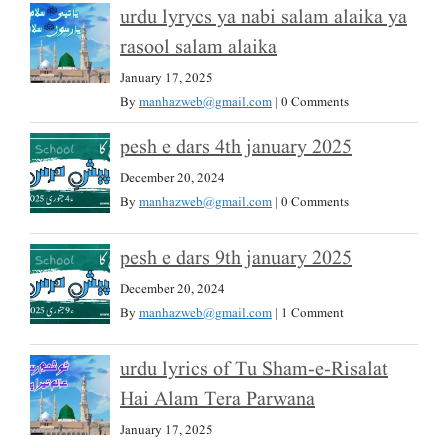
urdu lyrycs ya nabi salam alaika ya
rasool salam alaika
January 17, 2025
By
manhazweb@gmail.com
|
0 Comments
pesh e dars 4th january 2025
December 20, 2024
By
manhazweb@gmail.com
|
0 Comments
pesh e dars 9th january 2025
December 20, 2024
By
manhazweb@gmail.com
|
1 Comment
urdu lyrics of Tu Sham-e-Risalat
Hai Alam Tera Parwana
January 17, 2025