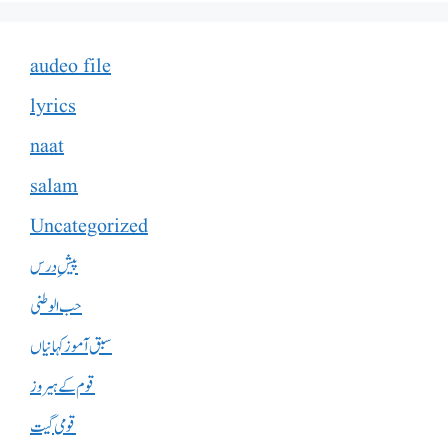
audeo file
lyrics
naat
salam
Uncategorized
پیشِ درس
حب الوطنی
سبق آموز کہانیاں
قوم کے ہیروز
قومی گیت