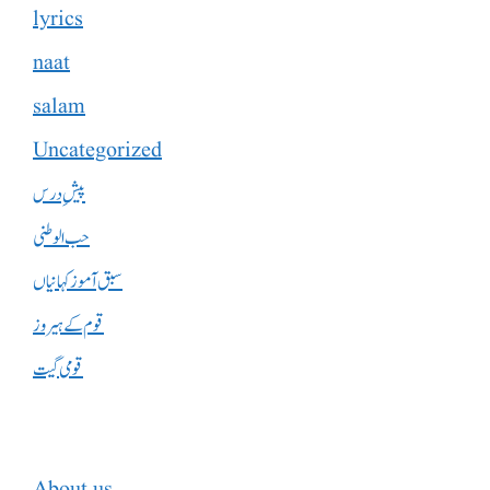
lyrics
naat
salam
Uncategorized
پیشِ درس
حب الوطنی
سبق آموز کہانیاں
قوم کے ہیروز
قومی گیت
About us