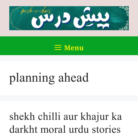
Skip
to
content
Menu
planning ahead
shekh chilli aur khajur ka
darkht moral urdu stories