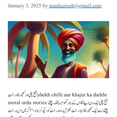
January 3, 2025
by
manhazweb@gmail.com
شیخ چلی اور کھجور کا درخت|shekh chilli aur khajur ka darkht
moral urdu stories شیخ چلی ایک دن اپنے گاؤں کے باہر گھوم رہا تھا۔ چلتے
چلتے اسے ایک کھجور کا لمبا درخت نظر آیا۔ وہ درخت کو دیکھ کر بولا، “اگر میں اس درخت