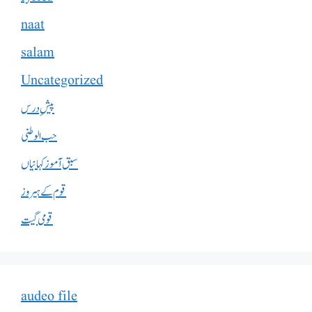
naat
salam
Uncategorized
پیشِ درس
حب الوطنی
سبق آموز کہانیاں
قوم کے ہیروز
قومی گیت
audeo file