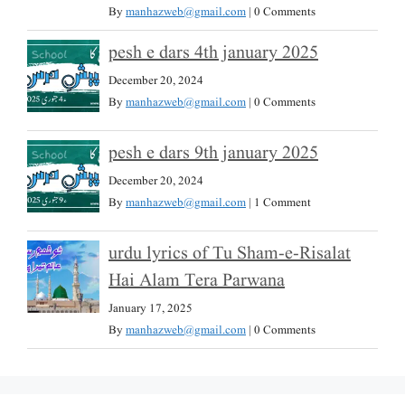
By
manhazweb@gmail.com
|
0 Comments
pesh e dars 4th january 2025
December 20, 2024
By
manhazweb@gmail.com
|
0 Comments
pesh e dars 9th january 2025
December 20, 2024
By
manhazweb@gmail.com
|
1 Comment
urdu lyrics of Tu Sham-e-Risalat
Hai Alam Tera Parwana
January 17, 2025
By
manhazweb@gmail.com
|
0 Comments