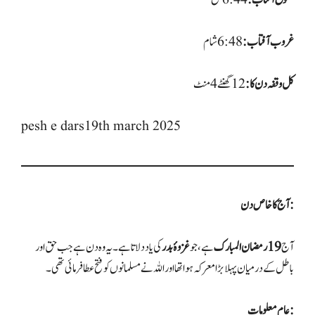
طلوع آفتاب:
غروب آفتاب:
کل وقفہ دن کا:
pesh e dars19th march 2025
آج کا خاص دن:
آج
19 رمضان المبارک
ہے، جو
غزوۂ بدر
کی یاد دلاتا ہے۔ یہ وہ دن ہے جب حق اور
باطل کے درمیان پہلا بڑا معرکہ ہوا تھا اور اللہ نے مسلمانوں کو فتح عطا فرمائی تھی۔
عام معلومات: