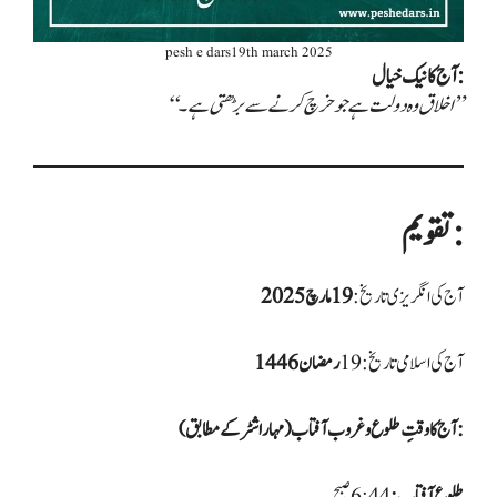
pesh e dars19th march 2025
آج کا نیک خیال:
“اخلاق وہ دولت ہے جو خرچ کرنے سے بڑھتی ہے۔”
تقویم:
آج کی انگریزی تاریخ:
19 مارچ 2025
آج کی اسلامی تاریخ:19
رمضان 1446
آج کا وقتِ طلوع و غروب آفتاب (مہاراشٹر کے مطابق):