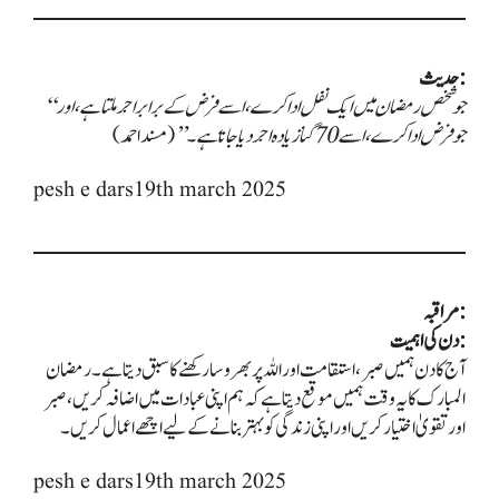
حدیث:
“جو شخص رمضان میں ایک نفل ادا کرے، اسے فرض کے برابر اجر ملتا ہے، اور
جو فرض ادا کرے، اسے 70 گنا زیادہ اجر دیا جاتا ہے۔”
(مسند احمد)
pesh e dars19th march 2025
مراقبہ:
دن کی اہمیت:
آج کا دن ہمیں صبر، استقامت اور اللہ پر بھروسا رکھنے کا سبق دیتا ہے۔ رمضان
المبارک کا یہ وقت ہمیں موقع دیتا ہے کہ ہم اپنی عبادات میں اضافہ کریں، صبر
اور تقویٰ اختیار کریں اور اپنی زندگی کو بہتر بنانے کے لیے اچھے اعمال کریں۔
pesh e dars19th march 2025