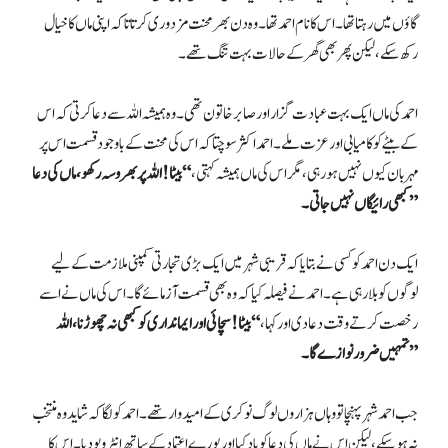
گاؤں میں رہتا تھا۔ اس کا نام احمد تھا۔ وہ دن بھر محنت مزدوری کرتا تاکہ اپنی ماں کا خیال
رکھ سکے، لیکن پھر بھی گھر کے حالات بہت تنگ تھے۔
احمد کی ماں ایک بہت عبادت گزار اور صابر خاتون تھی۔ وہ ہمیشہ اللہ سے دعا کرتی کہ اس
کے بیٹے کو کامیابی اور عزت ملے۔ احمد اکثر سوچتا کہ اس کی محنت کے باوجود قسمت اس پر
مہربان کیوں نہیں ہو رہی، مگر اس کی ماں ہمیشہ کہتی،
“بیٹا! اللہ پر بھروسہ رکھو، ماں کی دعا
کبھی رائیگاں نہیں جاتی۔”
ایک دن احمد کو کسی نے بتایا کہ قریبی شہر میں ایک بڑی تجارتی کمپنی ملازمت کے لیے
لوگوں کو بلا رہی ہے۔ احمد نے فیصلہ کیا کہ وہ بھی قسمت آزمائے گا۔ اس کی ماں نے اسے
رخصت کرتے وقت دعا دی اور کہا،
“بیٹا! سچائی اور ایمانداری کو کبھی نہ چھوڑنا، اللہ
تمہیں ضرور نوازے گا۔”
جب احمد شہر پہنچا تو وہاں ہزاروں لوگ نوکری کے امیدوار تھے۔ احمد کو لگا کہ شاید وہ منتخب
نہ ہو سکے، لیکن اس نے ماں کی دعا کو یاد کیا اور پورے اعتماد کے ساتھ انٹرویو دیا۔ اس کا