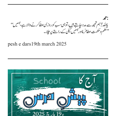
حمد:
“یا اللہ! ہم تجھ سے مدد چاہتے ہیں، تو ہی سب کو روزی عطا کرنے والا ہے، ہمیں
علم و حکمت عطا فرما اور ہمیں نیکی کے راستے پر چلا۔”
pesh e dars19th march 2025