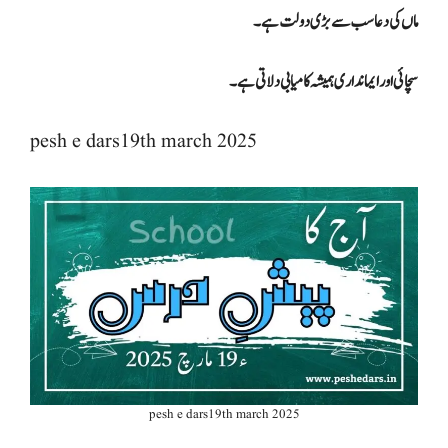
ماں کی دعا سب سے بڑی دولت ہے۔
سچائی اور ایمانداری ہمیشہ کامیابی دلاتی ہے۔
pesh e dars19th march 2025
pesh e dars19th march 2025