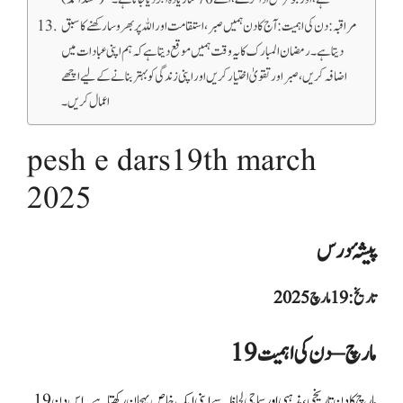
مراقبہ: دن کی اہمیت: آج کا دن ہمیں صبر، استقامت اور اللہ پر بھروسا رکھنے کا سبق
دیتا ہے۔ رمضان المبارک کا یہ وقت ہمیں موقع دیتا ہے کہ ہم اپنی عبادات میں
اضافہ کریں، صبر اور تقویٰ اختیار کریں اور اپنی زندگی کو بہتر بنانے کے لیے اچھے
اعمال کریں۔
pesh e dars19th march
2025
پیشۂ درس
تاریخ: 19 مارچ 2025
19 مارچ – دن کی اہمیت
19 مارچ کا دن تاریخی، مذہبی اور سماجی لحاظ سے اپنی ایک خاص پہچان رکھتا ہے۔ اس دن