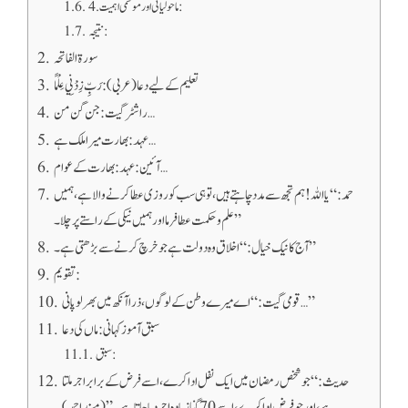
4. ماحولیاتی اور موسمی اہمیت:
نتیجہ:
سورۃ الفاتحہ
تعلیم کے لیے دعا (عربی): رَبِّ زِدْنِي عِلْمًا
راشٹر گیت: جن گن من…
عہد: بھارت میرا ملک ہے…
آئین: عہد: بھارت کے عوام…
حمد: “یا اللہ! ہم تجھ سے مدد چاہتے ہیں، تو ہی سب کو روزی عطا کرنے والا ہے، ہمیں
علم و حکمت عطا فرما اور ہمیں نیکی کے راستے پر چلا۔”
آج کا نیک خیال: “اخلاق وہ دولت ہے جو خرچ کرنے سے بڑھتی ہے۔”
تقویم:
قومی گیت: “اے میرے وطن کے لوگوں، ذرا آنکھ میں بھر لو پانی…”
سبق آموز کہانی: ماں کی دعا
سبق:
حدیث: “جو شخص رمضان میں ایک نفل ادا کرے، اسے فرض کے برابر اجر ملتا
ہے، اور جو فرض ادا کرے، اسے 70 گنا زیادہ اجر دیا جاتا ہے۔” (مسند احمد)