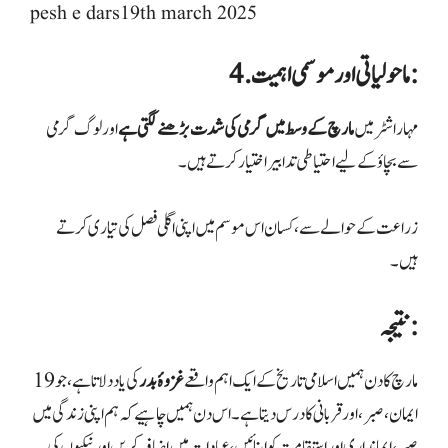
pesh e dars19th march 2025
4. ماحولیاتی اور موسمی اہمیت:
مہاراشٹر میں
مارچ کے وسط میں گرمی کی شدت بڑھنے لگتی ہے
اور لوگ گرمی
سے بچاؤ کے لیے احتیاطی تدابیر اختیار کرتے ہیں۔
زراعت کے حوالے سے، کسان اس موسم میں اپنی اگلی فصل کی تیاری کرتے
ہیں۔
نتیجہ:
19 مارچ کا دن ہمیں اسلامی تاریخ کے ایک اہم واقعے
غزوۂ بدر
کی یاد دلاتا ہے، جو
ایمان، صبر، اور قربانی کا درس دیتا ہے۔ اس دن ہمیں چاہیے کہ ہم اپنی زندگی میں
صبر، ایمانداری اور استقامت کو اپنائیں، عبادات میں اضافہ کریں اور نیکیوں کی