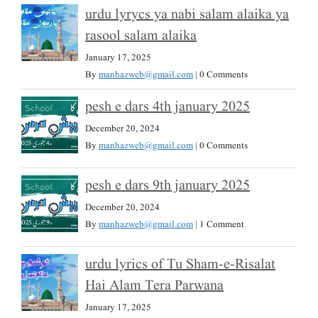
urdu lyrycs ya nabi salam alaika ya
rasool salam alaika
January 17, 2025
By
manhazweb@gmail.com
|
0 Comments
pesh e dars 4th january 2025
December 20, 2024
By
manhazweb@gmail.com
|
0 Comments
pesh e dars 9th january 2025
December 20, 2024
By
manhazweb@gmail.com
|
1 Comment
urdu lyrics of Tu Sham-e-Risalat
Hai Alam Tera Parwana
January 17, 2025