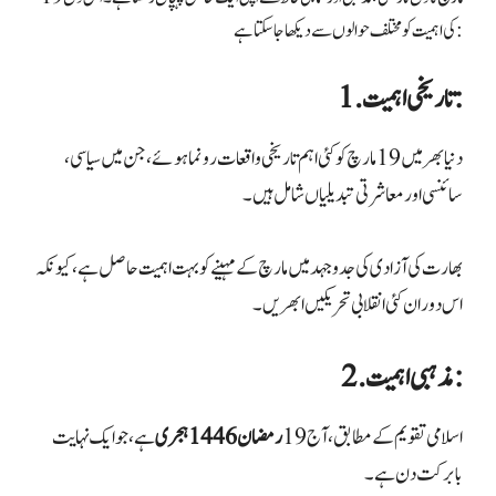
کی اہمیت کو مختلف حوالوں سے دیکھا جا سکتا ہے:
1. تاریخی اہمیت:
دنیا بھر میں 19 مارچ کو کئی اہم تاریخی واقعات رونما ہوئے، جن میں سیاسی،
سائنسی اور معاشرتی تبدیلیاں شامل ہیں۔
بھارت کی آزادی کی جدوجہد میں مارچ کے مہینے کو بہت اہمیت حاصل ہے، کیونکہ
اس دوران کئی انقلابی تحریکیں ابھریں۔
2. مذہبی اہمیت:
اسلامی تقویم کے مطابق، آج19
رمضان 1446 ہجری
ہے، جو ایک نہایت
بابرکت دن ہے۔