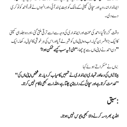
ایماندارانہ رویہ اور سچائی کمپنی کے مالک کو بہت پسند آئی، اور انہوں نے فوراً احمد کو نوکری
دے دی۔
وقت گزرتا گیا، احمد کی محنت اور ایمانداری کی وجہ سے اسے ترقی ملتی گئی، اور وہ جلد ہی کمپنی
کا ایک بڑا افسر بن گیا۔ اب وہ اپنی ماں کو شہر لے آیا اور اس کی ہر خوشی کا خیال رکھا۔ ایک
“امی! یہ سب کیسے ممکن ہوا؟”
دن احمد نے اپنی ماں سے پوچھا،
ماں نے مسکراتے ہوئے کہا:
“بیٹا! ماں کی دعا اور تمہاری ایمانداری نے تمہیں کامیاب کر دیا۔ جو شخص اپنی ماں کی
خدمت کرتا ہے اور سچائی کے راستے پر چلتا ہے، اللہ اسے کبھی ناکام نہیں کرتا۔”
سبق:
اللہ پر بھروسہ کرنے والا کبھی مایوس نہیں ہوتا۔