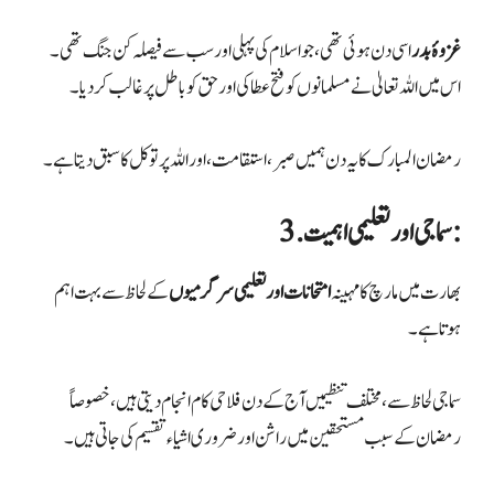
غزوۂ بدر
اسی دن ہوئی تھی، جو اسلام کی پہلی اور سب سے فیصلہ کن جنگ تھی۔
اس میں اللہ تعالیٰ نے مسلمانوں کو فتح عطا کی اور حق کو باطل پر غالب کر دیا۔
رمضان المبارک کا یہ دن ہمیں صبر، استقامت، اور اللہ پر توکل کا سبق دیتا ہے۔
3. سماجی اور تعلیمی اہمیت:
بھارت میں مارچ کا مہینہ
امتحانات اور تعلیمی سرگرمیوں
کے لحاظ سے بہت اہم
ہوتا ہے۔
سماجی لحاظ سے، مختلف تنظیمیں آج کے دن فلاحی کام انجام دیتی ہیں، خصوصاً
رمضان کے سبب مستحقین میں راشن اور ضروری اشیاء تقسیم کی جاتی ہیں۔