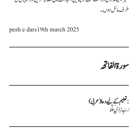
طرف مائل ہوں۔
pesh e dars19th march 2025
سورۃ الفاتحہ
تعلیم کے لیے دعا (عربی):
رَبِّ زِدْنِي عِلْمًا