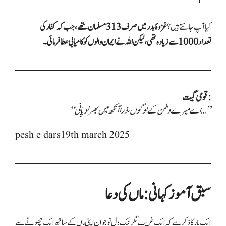
کیا آپ جانتے ہیں؟
غزوۂ بدر میں صرف 313 مسلمان تھے، جب کہ کفار کی
تعداد 1000 سے زیادہ تھی، لیکن اللہ نے ایمان والوں کو کامیابی عطا فرمائی۔
قومی گیت:
“اے میرے وطن کے لوگوں، ذرا آنکھ میں بھر لو پانی…”
pesh e dars19th march 2025
سبق آموز کہانی: ماں کی دعا
ایک بار کا ذکر ہے کہ ایک غریب مگر نیک دل نوجوان اپنی ماں کے ساتھ ایک چھوٹے سے