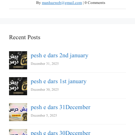
By
manhazweb@gmail.com
|
0 Comments
Recent Posts
pesh e dars 2nd january
December 31, 2025
pesh e dars 1st january
December 30, 2025
pesh e dars 31December
December 5, 2025
pesh e dars 30December