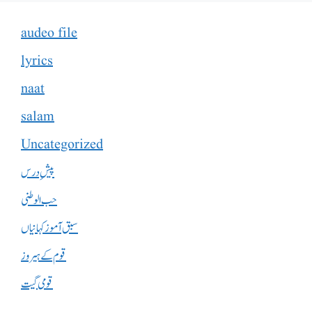
audeo file
lyrics
naat
salam
Uncategorized
پیشِ درس
حب الوطنی
سبق آموز کہانیاں
قوم کے ہیروز
قومی گیت