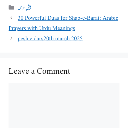
Categories
پیشِ درس
30 Powerful Duas for Shab-e-Barat: Arabic
Prayers with Urdu Meanings
pesh e dars20th march 2025
Leave a Comment
Comment