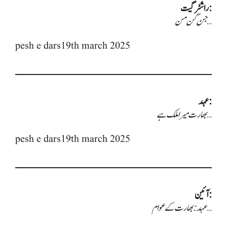
راشٹر گیت:
جن گن من…
pesh e dars19th march 2025
عہد:
بھارت میرا ملک ہے…
pesh e dars19th march 2025
آئین:
عہد: بھارت کے عوام…