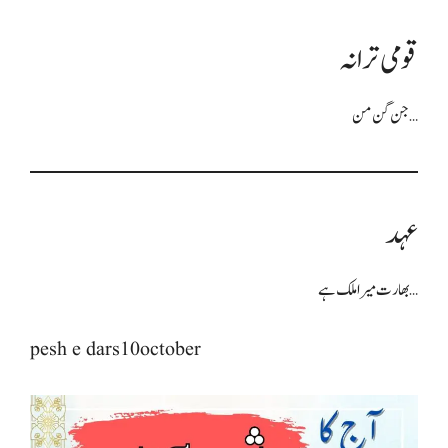
قومی ترانہ
جن گن من…
عہد
بھارت میرا ملک ہے…
pesh e dars10october