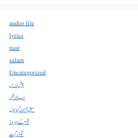
audeo file
lyrics
naat
salam
Uncategorized
پیشِ درس
حب الوطنی
سبق آموز کہانیاں
قوم کے ہیروز
قومی گیت