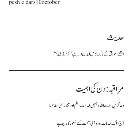
pesh e dars10october
حدیث
“اچھے اخلاق کے مالک کامل ایمان والا ہے” (ترمذی)
مراقبہ: دن کی اہمیت
دعا کریں: اے اللہ، ہمیں خدمت، علم اور تندرستی عطا فرما
آج ڈاک خدمات اور ذہنی صحت کے شعور کا دن ہے