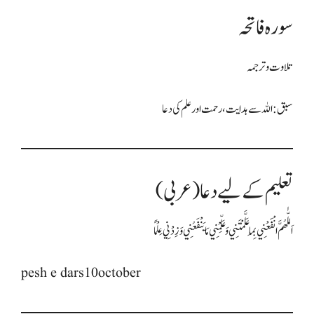
سورہ فاتحہ
تلاوت و ترجمہ
سبق: اللہ سے ہدایت، رحمت اور علم کی دعا
تعلیم کے لیے دعا (عربی)
اَللّٰهُمَّ انْفَعْنِي بِمَا عَلَّمْتَنِي وَعَلِّمْنِي مَا يَنْفَعُنِي وَزِدْنِي عِلْمًا
pesh e dars10october