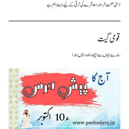
ذہنی صحت فرد اور معاشرے کی ترقی کے لیے بہت اہم ہے
قومی گیت
سارے جہاں سے اچھا، ہندوستاں ہمارا