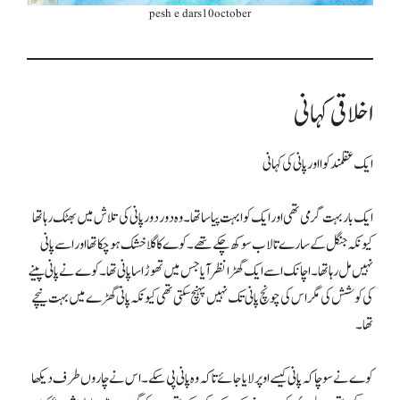
pesh e dars10october
اخلاقی کہانی
ایک عقلمند کوا اور پانی کی کہانی
ایک بار بہت گرمی تھی اور ایک کوا بہت پیاسا تھا۔ وہ دور دور پانی کی تلاش میں بھٹک رہا تھا
کیونکہ جنگل کے سارے تالاب سوکھ چکے تھے۔ کوے کا گلا خشک ہو چکا تھا اور اسے پانی
نہیں مل رہا تھا۔ اچانک اسے ایک گھڑا نظر آیا جس میں تھوڑا سا پانی تھا۔ کوے نے پانی پینے
کی کوشش کی مگر اس کی چونچ پانی تک نہیں پہنچ سکتی تھی کیونکہ پانی گھڑے میں بہت نیچے
تھا۔
کوے نے سوچا کہ پانی کیسے اوپر لایا جائے تاکہ وہ پانی پی سکے۔ اس نے چاروں طرف دیکھا