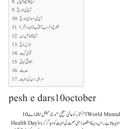
آج کا اچھا خیال
آج کی تاریخ
آج کی اسلامی تاریخ
طلوع و غروب آفتاب (مہاراشٹر)
آج کا خاص دن
جنرل نالج
قومی گیت
اخلاقی کہانی
حدیث
مراقبہ: دن کی اہمیت
pesh e dars10october
10 اکتوبر کو عالمی سطح پر “ورلڈ مینٹل ہیلتھ ڈے” (World Mental
Health Day) منایا جاتا ہے۔ اس دن کا مقصد ذہنی صحت کی اہمیت کو اجاگر کرنا،