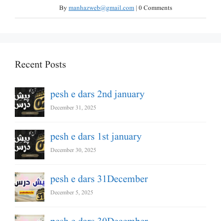
By
manhazweb@gmail.com
|
0 Comments
Recent Posts
pesh e dars 2nd january
December 31, 2025
pesh e dars 1st january
December 30, 2025
pesh e dars 31December
December 5, 2025