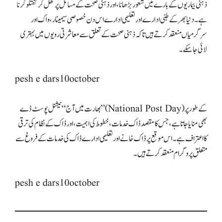
ذہنی بیماریوں کے بارے میں شعور بڑھانا، اور ذہنی صحت کے مسائل پر کھل کر گفتگو کرنا
ہے۔ دنیا بھر کے طبی ادارے اور تعلیمی ادارے اس دن خصوصی سیمینار، واک اور
سرگرمیاں منعقد کرتے ہیں تاکہ ذہنی صحت کے تعلق سے معاشرتی رویوں میں بہتری
لائی جا سکے۔
pesh e dars10october
بھارت میں آج “نیشنل پوسٹ ڈے” (National Post Day) کے طور پر
بھی منایا جاتا ہے، جس کا مقصد ڈاک خدمات، خطوط کی اہمیت، اور ڈاک کے نظام کی ترقی
کا اعتراف ہے۔ اس موقع پر ڈاک خانے اور تعلیمی ادارے ڈاک کی خدمات کے فروغ سے
متعلق پروگرام منعقد کرتے ہیں۔
pesh e dars10october