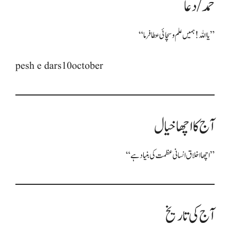
حمد/دعا
“یا اللہ! ہمیں علم و سچائی عطا فرما”
pesh e dars10october
آج کا اچھا خیال
“اچھا اخلاق انسانی عظمت کی بنیاد ہے”
آج کی تاریخ