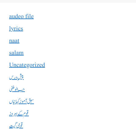
audeo file
lyrics
naat
salam
Uncategorized
پیشِ درس
حب الوطنی
سبق آموز کہانیاں
قوم کے ہیروز
قومی گیت