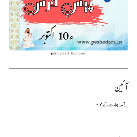
pesh e dars10october
آئین
آہَد: بھارت کے عوام…