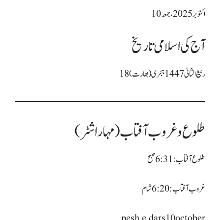
10 اکتوبر 2025، جمعہ
آج کی اسلامی تاریخ
18 ربیع الثانی 1447 ہجری (بھارت)
طلوع و غروب آفتاب (مہاراشٹر)
طلوع آفتاب: 6:31 صبح
غروب آفتاب: 6:20 شام
pesh e dars10october