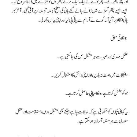
اور کچھ پتھر ملے۔ پھر کوے نے ایک ایک کرکے پتھروں کو گھڑے میں ڈالنا شروع کیا۔
جیسے جیسے پتھر گھڑے میں ڈالے جاتے گئے پانی کی سطح آہستہ آہستہ اوپر آتی گئی۔ آخر کار
پانی اتنا اوپر آ گیا کہ کوے نے آرام سے پانی پی لیا اور اپنی پیاس بجھا لی۔
اخلاقی سبق:
عقل مندی اور صبر سے ہر مشکل حل کی جا سکتی ہے۔
مشکلات میں ہمت نہ ہاریں اور اپنی دانش کا استعمال کریں۔
جو کوشش کرتا ہے، وہ کامیابی حاصل کرتا ہے۔
یہ کہانی بچوں کو سکھاتی ہے کہ حالات چاہے جتنے بھی مشکل ہوں، استقامت اور عقل
مندی سے ہر مسئلہ آسان ہو سکتا ہے۔