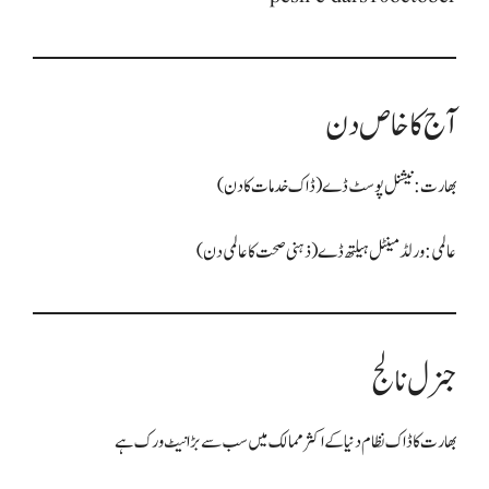
آج کا خاص دن
بھارت: نیشنل پوسٹ ڈے (ڈاک خدمات کا دن)
عالمی: ورلڈ مینٹل ہیلتھ ڈے (ذہنی صحت کا عالمی دن)
جنرل نالج
بھارت کا ڈاک نظام دنیا کے اکثر ممالک میں سب سے بڑا نیٹ ورک ہے