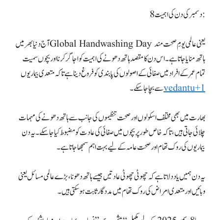
8 دسمبر کی دن کی اہمیت:
آج دنیا بھر میں Global Handwashing Day یعنی عالمی یومِ صحت مند
ہاتھ منایا جاتا ہے۔ اس دن کا مقصد ہاتھ دھونے کی اہمیت کو اجاگر کرنا اور بچوں سمیت
تمام عمر کے افراد میں صفائی کے اصولوں کی پابندی کو فروغ دینا ہے تاکہ متعدی بیماریوں
vedantu+1
سے بچا جا سکے۔
بھارت میں بھی مختلف اسکولوں اور صحت تنظیموں کی جانب سے ہاتھ دھونے کی مہمات
چلائی جاتی ہیں، تاکہ خاص طور پر بچوں میں صفائی کی عادت کو مضبوط کیا جا سکے۔ یہ دن
یہ دن ہمیں یاد دلاتا ہے کہ چھوٹی چھوٹی عادتیں جیسے ہاتھ دھونا، بڑے عالمی مسائل یعنی