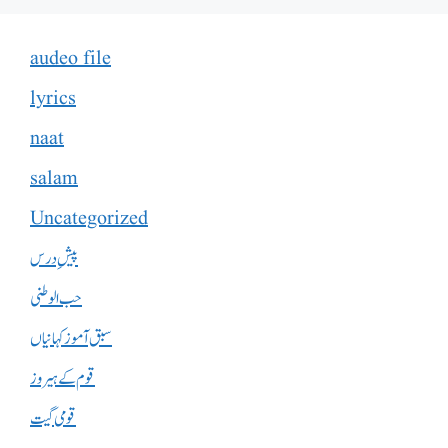
audeo file
lyrics
naat
salam
Uncategorized
پیشِ درس
حب الوطنی
سبق آموز کہانیاں
قوم کے ہیروز
قومی گیت