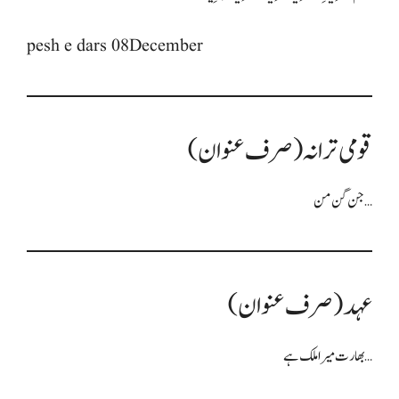
pesh e dars 08December
قومی ترانہ (صرف عنوان)
جن گن من…
عہد (صرف عنوان)
بھارت میرا ملک ہے…