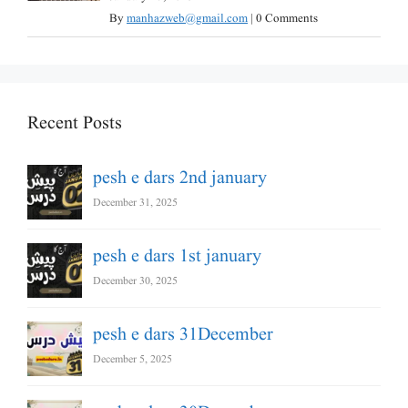
By
manhazweb@gmail.com
|
0 Comments
Recent Posts
pesh e dars 2nd january
December 31, 2025
pesh e dars 1st january
December 30, 2025
pesh e dars 31December
December 5, 2025