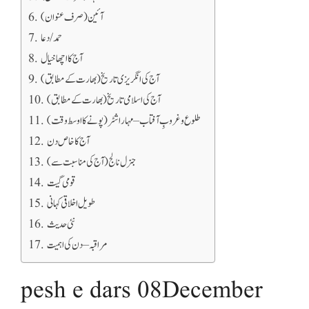
آئین (صرف عنوان)
حمد / دعا
آج کا اچھا خیال
آج کی انگریزی تاریخ (بھارت کے مطابق)
آج کی اسلامی تاریخ (بھارت کے مطابق)
طلوع و غروبِ آفتاب – مہاراشٹر (پونے کا اوسط وقت)
آج کا خاص دن
جنرل نالج (آج کی مناسبت سے)
قومی گیت
طویل اخلاقی کہانی
نئی حدیث
مراقبہ – دن کی اہمیت
pesh e dars 08December