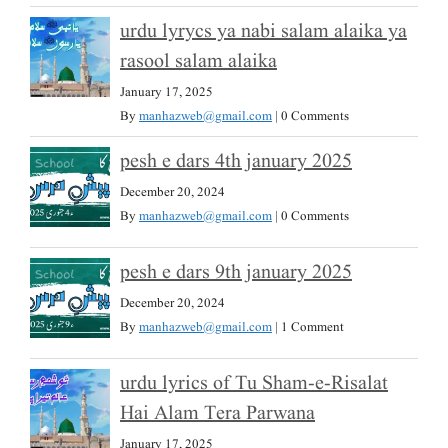
urdu lyrycs ya nabi salam alaika ya
rasool salam alaika
January 17, 2025
By
manhazweb@gmail.com
|
0 Comments
pesh e dars 4th january 2025
December 20, 2024
By
manhazweb@gmail.com
|
0 Comments
pesh e dars 9th january 2025
December 20, 2024
By
manhazweb@gmail.com
|
1 Comment
urdu lyrics of Tu Sham-e-Risalat
Hai Alam Tera Parwana
January 17, 2025