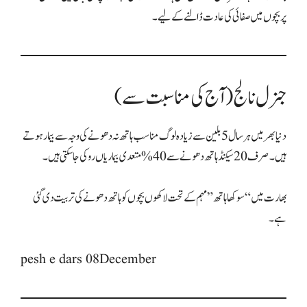
جنرل نالج (آج کی مناسبت سے)
دنیا بھر میں ہر سال 5 بلین سے زیادہ لوگ مناسب ہاتھ نہ دھونے کی وجہ سے بیمار ہوتے
بھارت میں “سوکھا ہاتھ” مہم کے تحت لاکھوں بچوں کو ہاتھ دھونے کی تربیت دی گئی
pesh e dars 08December