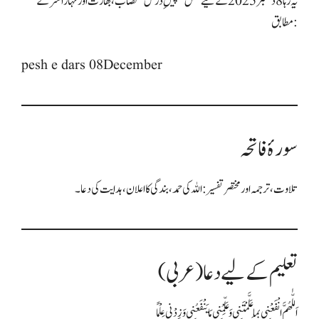
یہ رہا 8 دسمبر 2025 کے لیے مکمل “پیشِ درس” نصاب، بھارت اور مہاراشٹر کے
مطابق:
pesh e dars 08December
سورۂ فاتحہ
تلاوت، ترجمہ اور مختصر تفسیر: اللہ کی حمد، بندگی کا اعلان، ہدایت کی دعا۔
تعلیم کے لیے دعا (عربی)
اَللّٰهُمَّ انْفَعْنِي بِمَا عَلَّمْتَنِي وَعَلِّمْنِي مَا يَنْفَعُنِي وَزِدْنِي عِلْمًا