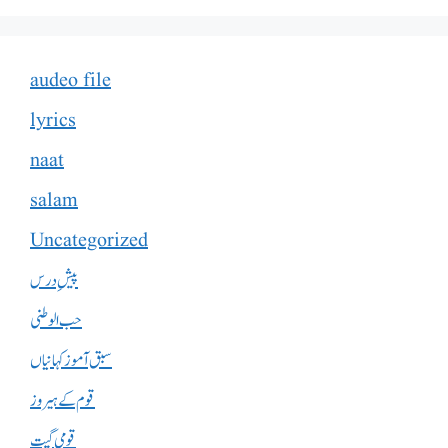
audeo file
lyrics
naat
salam
Uncategorized
پیشِ درس
حب الوطنی
سبق آموز کہانیاں
قوم کے ہیروز
قومی گیت