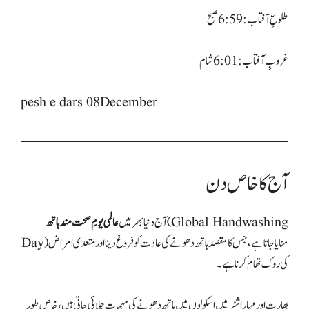
pesh e dars 08December
آج کا خاص دن
(Global Handwashing
آج دنیا بھر میں
عالمی یومِ صحت مند ہاتھ
Day) منایا جاتا ہے، جس کا مقصد ہاتھ دھونے کی عادت کو فروغ دینا اور متعدی امراض
بھارت اور مہاراشٹر میں اسکولوں میں ہاتھ دھونے کی مہمات چلائی جاتی ہیں، خاص طور