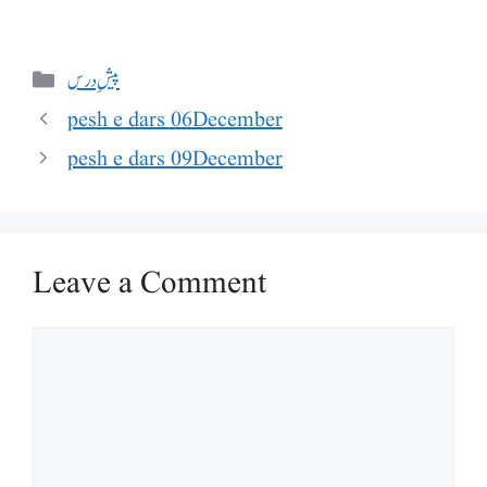
Categories
پیشِ درس
pesh e dars 06December
pesh e dars 09December
Leave a Comment
Comment