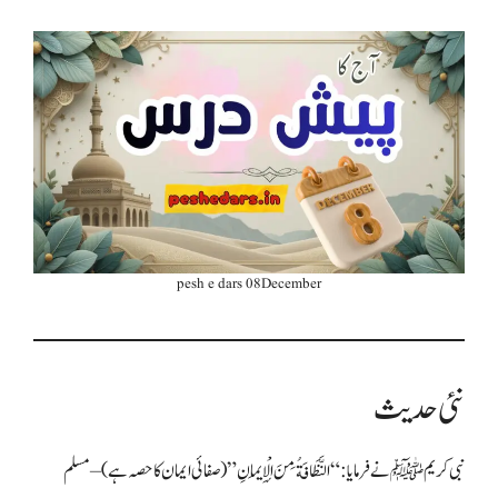
pesh e dars 08December
نئی حدیث
نبی کریم ﷺ نے فرمایا: “النَّظَافَةُ مِنَ الْإِيمَانِ” (صفائی ایمان کا حصہ ہے) – مسلم