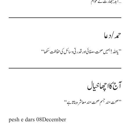
آہَد: بھارت کے عوام…
حمد / دعا
“یا اللہ! ہمیں صحت، صفائی اور قدرتی وسائل کی حفاظت سکھا”
آج کا اچھا خیال
“صحت مند جسم صحت مند معاشرہ بناتا ہے”
pesh e dars 08December