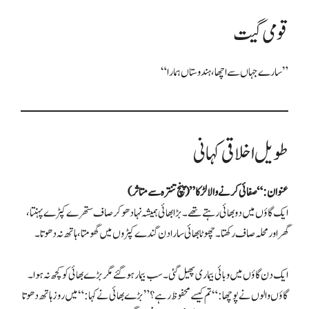
قومی گیت
“سارے جہاں سے اچھا، ہندوستاں ہمارا”
طویل اخلاقی کہانی
عنوان: “صفائی کرنے والا لڑکا” (پنچ تنترہ سے متاثر)
ایک گاؤں میں دو بھائی رہتے تھے۔ بڑا بھائی ہمیشہ نہا دھو کر صاف ستھرے کپڑے پہنتا،
گھر اور محلہ صاف رکھتا۔ چھوٹا بھائی سارا دن گندے کپڑوں میں گھومتا، ہاتھ نہ دھوتا۔
ایک دن گاؤں میں وبائی بیماری پھیل گئی۔ سب بیمار ہو گئے مگر بڑے بھائی کو کچھ نہ ہوا۔
گاؤں والوں نے پوچھا: “تم کیسے محفوظ رہے؟” بڑے بھائی نے کہا: “میں روز ہاتھ دھوتا