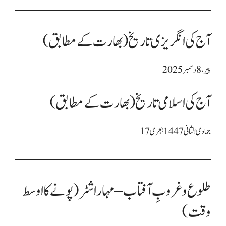
آج کی انگریزی تاریخ (بھارت کے مطابق)
آج کی اسلامی تاریخ (بھارت کے مطابق)
طلوع و غروبِ آفتاب – مہاراشٹر (پونے کا اوسط
وقت)