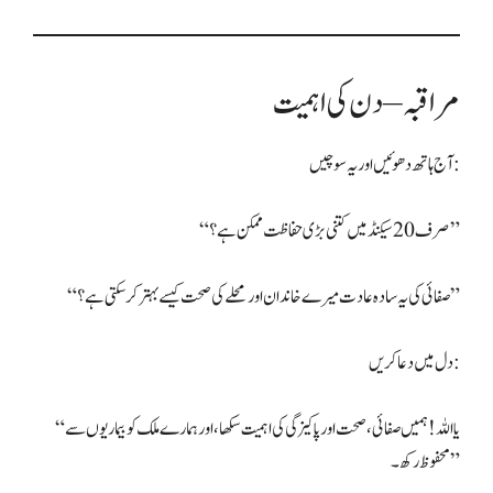
مراقبہ – دن کی اہمیت
آج ہاتھ دھوئیں اور یہ سوچیں:
“صرف 20 سیکنڈ میں کتنی بڑی حفاظت ممکن ہے؟”
“صفائی کی یہ سادہ عادت میرے خاندان اور محلے کی صحت کیسے بہتر کر سکتی ہے؟”
دل میں دعا کریں:
“یا اللہ! ہمیں صفائی، صحت اور پاکیزگی کی اہمیت سکھا، اور ہمارے ملک کو بیماریوں سے
محفوظ رکھ۔”