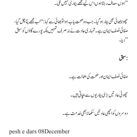
ہوں، صاف رہتا ہوں اس لیے مجھے بیماری نہیں لگی۔”
چھوٹا بھائی بھی بیمار ہو گیا۔ جب وہ صحت یاب ہوا تو بھائی سے کہا: “اب مجھے پتا چل گیا،
صفائی نصف ایمان ہے۔ تمہاری عادت نے نہ صرف تمہیں بلکہ پورے گاؤں کو سبق
دیا۔”
سبق:
صفائی نصف ایمان اور صحت کی ضمانت ہے۔
چھوٹی عادتیں بڑی بیماریوں سے بچاتی ہیں۔
دوسروں کو اچھی عادتیں سکھانا بھی خدمت ہے۔
pesh e dars 08December