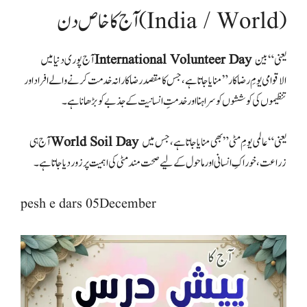
آج کا خاص دن (India / World)
یعنی “بین
International Volunteer Day
الاقوامی یومِ رضاکار” منایا جاتا ہے، جس کا مقصد رضاکارانہ خدمت کرنے والے افراد اور
یعنی “عالمی یومِ مٹی” بھی منایا جاتا ہے، جس میں
World Soil Day
pesh e dars 05December