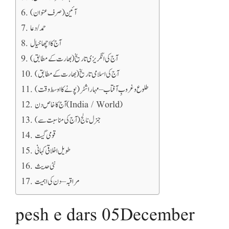
آئین (صرف عنوان)
حمد / دعا
آج کا اچھا خیال
آج کی انگریزی تاریخ (بھارت کے مطابق)
آج کی اسلامی تاریخ (بھارت کے مطابق)
طلوع و غروبِ آفتاب – مہاراشٹر (پونے کا اوسط وقت)
آج کا خاص دن (India / World)
جنرل نالج (آج کی مناسبت سے)
قومی گیت
طویل اخلاقی کہانی
نئی حدیث
مراقبہ – دن کی اہمیت
pesh e dars 05December