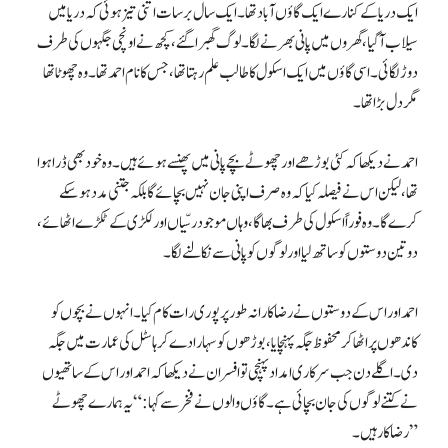
ایک دریا کے کنارے ایک گاؤں آباد تھا۔ ایک سال برسات اتنی تیز ہوئی کہ دریا میں
سیلاب آگیا، گھروں میں پانی بھرنے لگا۔ لوگ گھبرا گئے، کچھ نے اونچی جگہوں کی طرف
دوڑ لگائی۔ اسی گاؤں میں ایک اسکول کا طالب علم رہتا تھا، جس کا نام احمد تھا۔ وہ چھوٹا تھا
مگر دل بڑا تھا۔
احمد نے دیکھا کہ کئی بوڑھے اور چھوٹے بچے پانی میں پھنسے ہوئے ہیں۔ وہ خود بھی ڈرا ہوا
تھا، لیکن اس نے فیصلہ کیا کہ وہ صرف اپنی جان نہیں بچائے گا بلکہ جتنی مدد ہو سکے
کرے گا۔ وہ فوراً اسکول کی طرف بھاگا، وہاں موجود رسّیاں اور لکڑی کے ٹکڑے اٹھائے،
دو تین دوستوں کو ساتھ لیا اور لوگوں کو پانی سے نکالنے لگا۔
احمد اور اس کے دوستوں نے رضاکارانہ طور پر پوری رات کام کیا۔ انہوں نے بچوں کو
کاندھوں پر اٹھا کر محفوظ جگہ پہنچایا، بوڑھوں کو سہارا دے کر ہاسٹل کی عمارت میں جگہ
دی۔ اگلے دن جب سرکاری امداد پہنچی تو افسران نے دیکھا کہ احمد اور اس کے ساتھیوں
نے کتنے لوگوں کی جان بچائی ہے۔ گاؤں والوں نے فخر سے کہا: “یہ ہمارے چھوٹے
رضاکار ہیں۔”