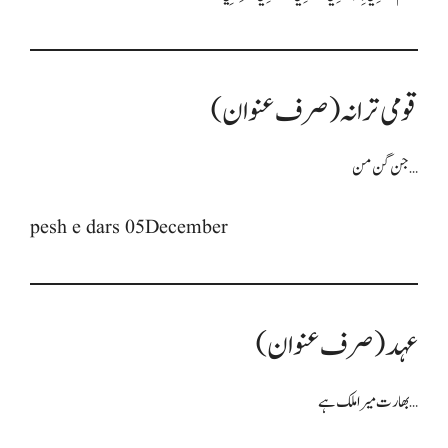
قومی ترانہ (صرف عنوان)
جن گن من…
pesh e dars 05December
عہد (صرف عنوان)
بھارت میرا ملک ہے…