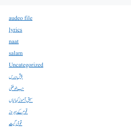
audeo file
lyrics
naat
salam
Uncategorized
پیشِ درس
حب الوطنی
سبق آموز کہانیاں
قوم کے ہیروز
قومی گیت