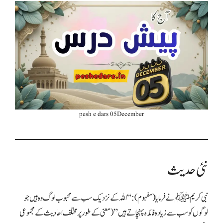
pesh e dars 05December
نئی حدیث
نبی کریم ﷺ نے فرمایا (مفہوم): “اللہ کے نزدیک سب سے محبوب لوگ وہ ہیں جو
لوگوں کو سب سے زیادہ فائدہ پہنچاتے ہیں” (معنی کے طور پر مختلف احادیث کے مجموعی