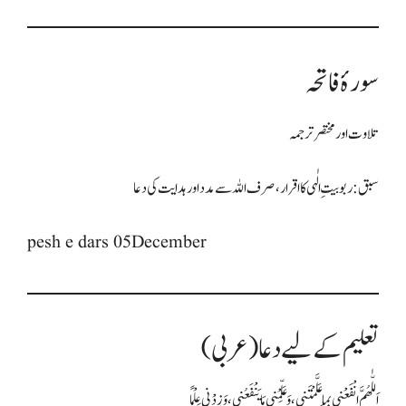
سورۂ فاتحہ
تلاوت اور مختصر ترجمہ
سبق: ربوبیتِ الٰہی کا اقرار، صرف اللہ سے مدد اور ہدایت کی دعا
pesh e dars 05December
تعلیم کے لیے دعا (عربی)
اَللّٰهُمَّ انْفَعْنِي بِمَا عَلَّمْتَنِي، وَعَلِّمْنِي مَا يَنْفَعُنِي، وَزِدْنِي عِلْمًا