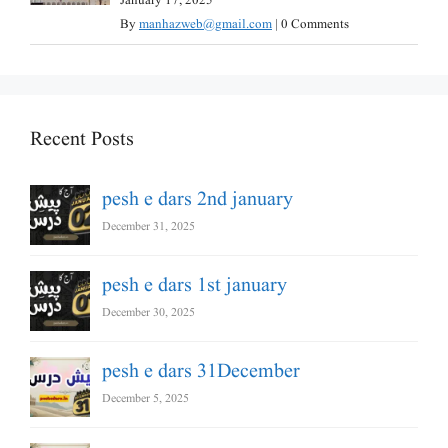
January 17, 2025
By
manhazweb@gmail.com
|
0 Comments
Recent Posts
pesh e dars 2nd january
December 31, 2025
pesh e dars 1st january
December 30, 2025
pesh e dars 31December
December 5, 2025