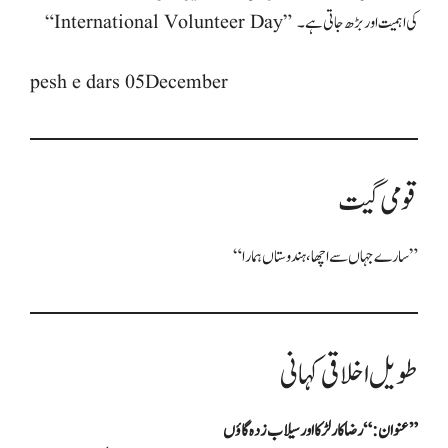
pesh e dars 05December
قومی گیت
“سارے جہاں سے اچھا، ہندوستاں ہمارا”
طویل اخلاقی کہانی
عنوان: “رضاکار لڑکا اور سیلاب زدہ گاؤں”