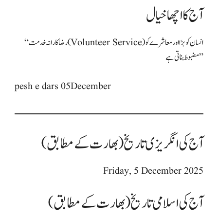
آج کا اچھا خیال
“رضاکارانہ خدمت (Volunteer Service) انسان کو بڑا اور معاشرے کو
مضبوط بناتی ہے”
pesh e dars 05December
آج کی انگریزی تاریخ (بھارت کے مطابق)
Friday, 5 December 2025​
آج کی اسلامی تاریخ (بھارت کے مطابق)