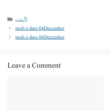
Categories
پیشِ درس
pesh e dars 04December
pesh e dars 06December
Leave a Comment
Comment