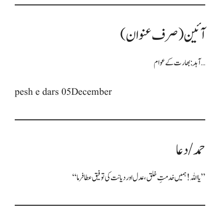
آئین (صرف عنوان)
آہَد: بھارت کے عوام…
pesh e dars 05December
حمد / دعا
“یا اللہ! ہمیں خدمتِ خلق، عدل اور دیانت کی توفیق عطا فرما”