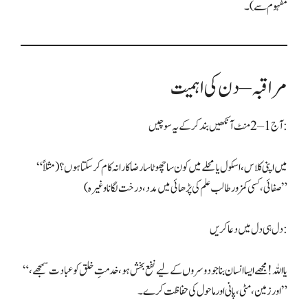
مراقبہ – دن کی اہمیت
آج 1–2 منٹ آنکھیں بند کر کے یہ سوچیں:
“میں اپنی کلاس، اسکول یا محلے میں کون سا چھوٹا سا رضاکارانہ کام کر سکتا ہوں؟ (مثلاً
صفائی، کسی کمزور طالب علم کی پڑھائی میں مدد، درخت لگانا وغیرہ)”
دل ہی دل میں دعا کریں:
“یا اللہ! مجھے ایسا انسان بنا جو دوسروں کے لیے نفع بخش ہو، خدمتِ خلق کو عبادت سمجھے،
اور زمین، مٹی، پانی اور ماحول کی حفاظت کرے۔”