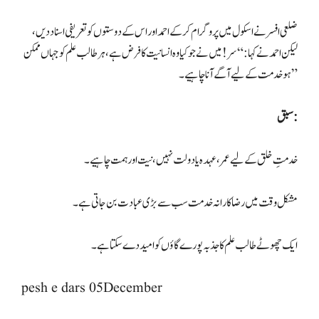
ضلعی افسر نے اسکول میں پروگرام کر کے احمد اور اس کے دوستوں کو تعریفی اسناد دیں،
لیکن احمد نے کہا: “سر! میں نے جو کیا وہ انسانیت کا فرض ہے، ہر طالب علم کو جہاں ممکن
ہو خدمت کے لیے آگے آنا چاہیے۔”
سبق:
خدمتِ خلق کے لیے عمر، عہدہ یا دولت نہیں، نیت اور ہمت چاہیے۔
مشکل وقت میں رضاکارانہ خدمت سب سے بڑی عبادت بن جاتی ہے۔
ایک چھوٹے طالب علم کا جذبہ پورے گاؤں کو امید دے سکتا ہے۔
pesh e dars 05December