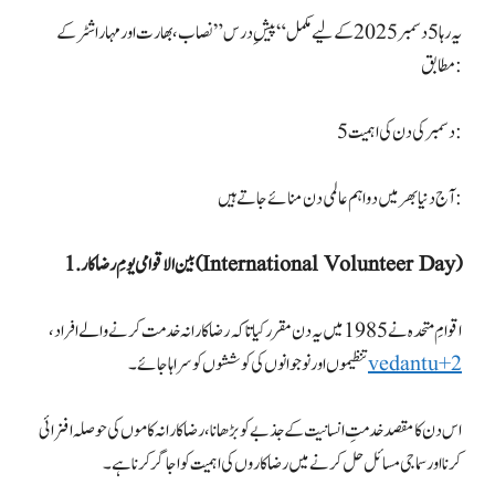
یہ رہا 5 دسمبر 2025 کے لیے مکمل “پیشِ درس” نصاب، بھارت اور مہاراشٹر کے
مطابق:
5 دسمبر کی دن کی اہمیت:
آج دنیا بھر میں دو اہم عالمی دن منائے جاتے ہیں:
1. بین الاقوامی یومِ رضاکار (International Volunteer Day)
اقوامِ متحدہ نے 1985 میں یہ دن مقرر کیا تاکہ رضاکارانہ خدمت کرنے والے افراد،
vedantu+2
تنظیموں اور نوجوانوں کی کوششوں کو سراہا جائے۔
اس دن کا مقصد خدمتِ انسانیت کے جذبے کو بڑھانا، رضاکارانہ کاموں کی حوصلہ افزائی
کرنا اور سماجی مسائل حل کرنے میں رضاکاروں کی اہمیت کو اجاگر کرنا ہے۔