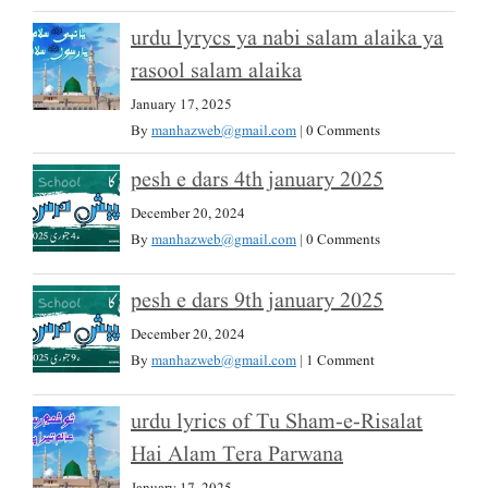
urdu lyrycs ya nabi salam alaika ya
rasool salam alaika
January 17, 2025
By
manhazweb@gmail.com
|
0 Comments
pesh e dars 4th january 2025
December 20, 2024
By
manhazweb@gmail.com
|
0 Comments
pesh e dars 9th january 2025
December 20, 2024
By
manhazweb@gmail.com
|
1 Comment
urdu lyrics of Tu Sham-e-Risalat
Hai Alam Tera Parwana