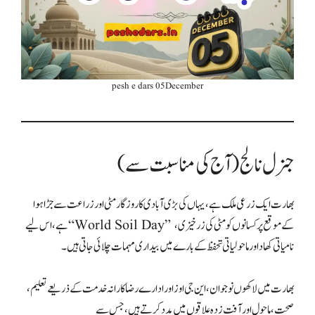
pesh e dars 05December
جنرل نالج (آج کی مناسبت سے)
بھارت ایک زرعی ملک ہے، یہاں کی بڑی آبادی کا روزگار مٹی اور زراعت سے جڑا ہوا
ہے، اس لیے “World Soil Day” کے موقع پر کسانوں کو مٹی کی زرخیزی،
بھارت میں لاکھوں نوجوان، این جی اوز اور ادارے رضاکارانہ خدمت کے ذریعے تعلیم،
صحت، ماحول اور آفت زدہ علاقوں میں مدد کرتے ہیں، جس سے