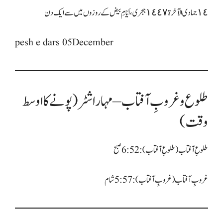
pesh e dars 05December
طلوع و غروبِ آفتاب – مہاراشٹر (پونے کا اوسط
وقت)