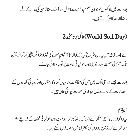
بھارت میں لاکھوں نوجوان تعلیم، صحت، ماحول اور آفت متاثرین کی مدد کے لیے
2. عالمی یومِ مٹی (World Soil Day)
اقوامِ متحدہ کی فوڈ اینڈ ایگریکلچر آرگنائزیشن (FAO) نے 2014 میں یہ دن شروع کیا
بھارت جیسے زرعی ملک میں مٹی کی حفاظت، نامیاتی کھاد کا استعمال اور کیمیائی کھادوں کے
پیغام:
یہ دونوں دن ہمیں سکھاتے ہیں کہ رضاکارانہ خدمت اور ماحولیاتی تحفظ کے ذریعے ہم